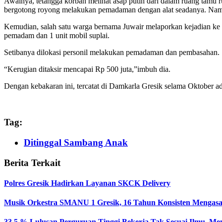
Awalnya, tetangga korban melihat asap putih dari dalam ruang tamu
bergotong royong melakukan pemadaman dengan alat seadanya. Namu
Kemudian, salah satu warga bernama Juwair melaporkan kejadian ke 
pemadam dan 1 unit mobil suplai.
Setibanya dilokasi personil melakukan pemadaman dan pembasahan. Se
“Kerugian ditaksir mencapai Rp 500 juta,”imbuh dia.
Dengan kebakaran ini, tercatat di Damkarla Gresik selama Oktober 
Tag:
Ditinggal Sambang Anak
Berita Terkait
Polres Gresik Hadirkan Layanan SKCK Delivery
Musik Orkestra SMANU 1 Gresik, 16 Tahun Konsisten Mengas
33,5 % Lulusan Perguruan Tinggi Bekerja Tak Sesuai Ilmu, Me