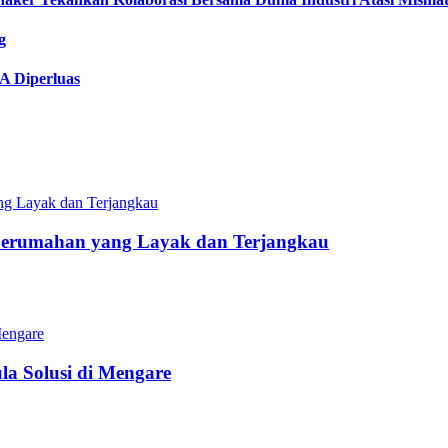
g
A Diperluas
Perumahan yang Layak dan Terjangkau
a Solusi di Mengare