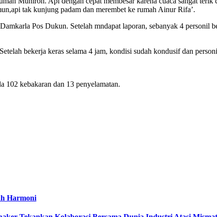
 rumah Muniroh. Api dengan cepat membesar karena cuaca sangat teri
n,api tak kunjung padam dan merembet ke rumah Ainur Rifa’.
Damkarla Pos Dukun. Setelah mndapat laporan, sebanyak 4 personil be
telah bekerja keras selama 4 jam, kondisi sudah kondusif dan personi
ada 102 kebakaran dan 13 penyelamatan.
ah Harmoni
naker Tekankan Kolaborasi Bersama Dunia Industri Atasi Misma