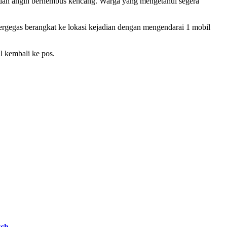
k dan angin berhembus kencang. Warga yang mengetahui segera
rgegas berangkat ke lokasi kejadian dengan mengendarai 1 mobil
l kembali ke pos.
tch