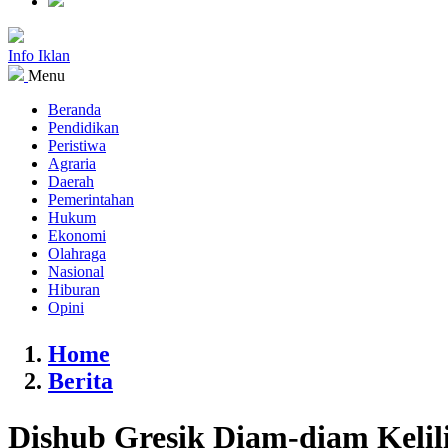
Info Iklan
Menu
Beranda
Pendidikan
Peristiwa
Agraria
Daerah
Pemerintahan
Hukum
Ekonomi
Olahraga
Nasional
Hiburan
Opini
Home
Berita
Dishub Gresik Diam-diam Kelili