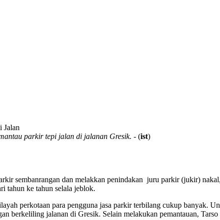
au parkir tepi jalan di jalanan Gresik.
- (
ist
)
arkir sembanrangan dan melakkan penindakan juru parkir (jukir) naka
i tahun ke tahun selala jeblok.
i wilayah perkotaan para pengguna jasa parkir terbilang cukup banyak. 
n berkeliling jalanan di Gresik. Selain melakukan pemantauan, Tarso me