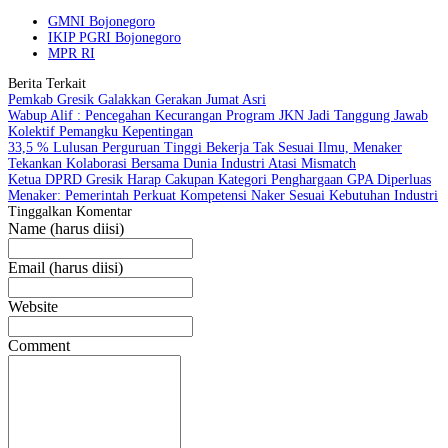
GMNI Bojonegoro
IKIP PGRI Bojonegoro
MPR RI
Berita Terkait
Pemkab Gresik Galakkan Gerakan Jumat Asri
Wabup Alif : Pencegahan Kecurangan Program JKN Jadi Tanggung Jawab
Kolektif Pemangku Kepentingan
33,5 % Lulusan Perguruan Tinggi Bekerja Tak Sesuai Ilmu, Menaker
Tekankan Kolaborasi Bersama Dunia Industri Atasi Mismatch
Ketua DPRD Gresik Harap Cakupan Kategori Penghargaan GPA Diperluas
Menaker: Pemerintah Perkuat Kompetensi Naker Sesuai Kebutuhan Industri
Tinggalkan Komentar
Name (harus diisi)
Email (harus diisi)
Website
Comment