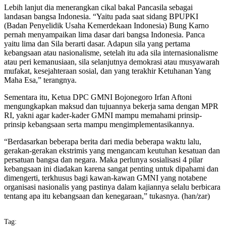
Lebih lanjut dia menerangkan cikal bakal Pancasila sebagai
landasan bangsa Indonesia. “Yaitu pada saat sidang BPUPKI
(Badan Penyelidik Usaha Kemerdekaan Indonesia) Bung Karno
pernah menyampaikan lima dasar dari bangsa Indonesia. Panca
yaitu lima dan Sila berarti dasar. Adapun sila yang pertama
kebangsaan atau nasionalisme, setelah itu ada sila internasionalisme
atau peri kemanusiaan, sila selanjutnya demokrasi atau musyawarah
mufakat, kesejahteraan sosial, dan yang terakhir Ketuhanan Yang
Maha Esa,” terangnya.
Sementara itu, Ketua DPC GMNI Bojonegoro Irfan Aftoni
mengungkapkan maksud dan tujuannya bekerja sama dengan MPR
RI, yakni agar kader-kader GMNI mampu memahami prinsip-
prinsip kebangsaan serta mampu mengimplementasikannya.
“Berdasarkan beberapa berita dari media beberapa waktu lalu,
gerakan-gerakan ekstrimis yang mengancam keutuhan kesatuan dan
persatuan bangsa dan negara. Maka perlunya sosialisasi 4 pilar
kebangsaan ini diadakan karena sangat penting untuk dipahami dan
dimengerti, terkhusus bagi kawan-kawan GMNI yang notabene
organisasi nasionalis yang pastinya dalam kajiannya selalu berbicara
tentang apa itu kebangsaan dan kenegaraan,” tukasnya. (han/zar)
Tag: