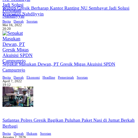
Wabup Gresik Berharap Kantor Ranting NU Sembayat Jadi Solusi
Persoalan Nahdliyyin
Berita
Daerah
Sorotan
Mei 16, 2022
20:20
Sepakat Masukan Dewan, PT Gresik Migas Akuisisi SPDN
Campurrejo
Berita
Daerah
Ekonomi
Headline
Pemerintah
Sorotan
April 7, 2022
19:12
Satlantas Polres Gresik Bagikan Puluhan Paket Nasi di Jumat Berkah
Berbagi
Berita
Daerah
Hukum
Sorotan
Agustus 7, 2026