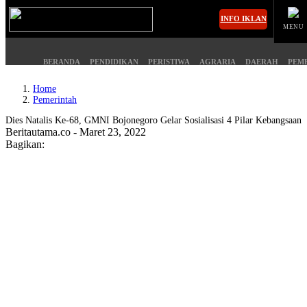
INFO IKLAN
MENU
BERANDA
PENDIDIKAN
PERISTIWA
AGRARIA
DAERAH
PEM
Home
Pemerintah
MASUK
Dies Natalis Ke-68, GMNI Bojonegoro Gelar Sosialisasi 4 Pilar Kebangsaan
Beritautama.co - Maret 23, 2022
Bagikan:
BERANDA
PENDIDIKAN
PERISTIWA
HUKUM
AGRARIA
EKONOMI
DAERAH
OLAHRAGA
PEMERINTAHAN
PENDIDIKAN
OPINI
HIBURAN