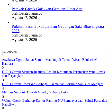
Agustus 7, 2026
Pemkab Gresik Galakkan Gerakan Jumat Asri
oleh Beritautama.co
Agustus 7, 2026
Puluhan Peserta Ikuti Latihan Gabungan Saka Bhayangkara
2026
oleh Beritautama.co
Agustus 7, 2026
Terpopuler
1
Asyiknya Ngopi Santai Sambil Mancing di Taman Wisata Edukasi Al-
Hambra
2
DPRD Gresik Siapkan Regulasi Penuhi Kebutuhan Perumahan yang Layak
dan Terjangkau
3
DPRD Gresik Tawarkan Berbagai Skema dan Formula Solusi di Mengare
4
Minibus Seruduk Truk di Gresik, 8 Orang Luka
5
Wabup Gresik Berharap Kantor Ranting NU Sembayat Jadi Solusi Persoalan
Nahdliyyin
6