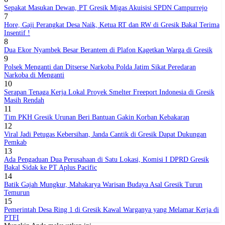
Sepakat Masukan Dewan, PT Gresik Migas Akuisisi SPDN Campurrejo
7
Hore, Gaji Perangkat Desa Naik, Ketua RT dan RW di Gresik Bakal Terima
Insentif !
8
Dua Ekor Nyambek Besar Berantem di Plafon Kagetkan Warga di Gresik
9
Polsek Menganti dan Ditserse Narkoba Polda Jatim Sikat Peredaran
Narkoba di Menganti
10
Serapan Tenaga Kerja Lokal Proyek Smelter Freeport Indonesia di Gresik
Masih Rendah
11
Tim PKH Gresik Urunan Beri Bantuan Gakin Korban Kebakaran
12
Viral Jadi Petugas Kebersihan, Janda Cantik di Gresik Dapat Dukungan
Pemkab
13
Ada Pengaduan Dua Perusahaan di Satu Lokasi, Komisi I DPRD Gresik
Bakal Sidak ke PT Aplus Pacific
14
Batik Gajah Mungkur, Mahakarya Warisan Budaya Asal Gresik Turun
Temurun
15
Pemerintah Desa Ring 1 di Gresik Kawal Warganya yang Melamar Kerja di
PTFI