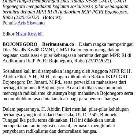
Dalam rangka memperingati Dies Natalis Ke-68 GMNI, GMNI
Bojonegoro mengadakan kegiatan sosialisasi 4 pilar kebangsaan
bermitra dengan MPR RI di Auditorium IKIP PGRI Bojonegoro,
Rabu (23/03/2022)
- (
foto: ist
)
Penulis
Aris Siswanto
|
Editor
Nizar Rosyidi
BOJONEGORO – Beritautama.co –
Dalam rangka memperingati
Dies Natalis Ke-68 GMNI, GMNI Bojonegoro mengadakan
kegiatan sosialisasi 4 pilar kebangsaan bermitra dengan MPR RI di
Auditorium IKIP PGRI Bojonegoro, Rabu (23/03/2022).
Sosialisasi kali ini disampaikan langsung oleh Anggota MPR RI H.
Abidin Fikri, S.H., M.H., dengan diikuti oleh Rektor IKIP PGRI
Bojonegoro Dr. Junarti, M.Pd., serta perwakilan mahasiswa dari
berbagai kampus di Bojonegoro. Acara ini dilaksanakan untuk
mencegah radikalisme khususnya bagi mahasiswa Bojonegoro serta
menumbuhkan rasa cinta tanah air bagi para penerus bangsa.
Dalam paparannya, H. Abidin Fikri menilai pilar-pilar kehidupan
berbangsa yang terdiri dari Pancasila, UUD 1945, Bhinneka
Tunggal Ika perlu terus dikuatkan. Hal ini dilakukan untuk
mempertahankan integrasi nasional, termasuk menghindari
penyebaran radikalisme dan demoralisasi bangsa.