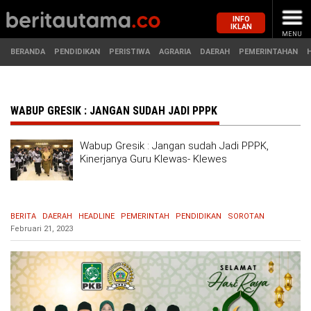
INFO
IKLAN
MENU
BERANDA
PENDIDIKAN
PERISTIWA
AGRARIA
DAERAH
PEMERINTAHAN
MASUK
WABUP GRESIK : JANGAN SUDAH JADI PPPK
Wabup Gresik : Jangan sudah Jadi PPPK,
BERANDA
PENDIDIKAN
Kinerjanya Guru Klewas- Klewes
PERISTIWA
HUKUM
BERITA
DAERAH
HEADLINE
PEMERINTAH
PENDIDIKAN
SOROTAN
AGRARIA
EKONOMI
Februari 21, 2023
DAERAH
OLAHRAGA
PEMERINTAHAN
PENDIDIKAN