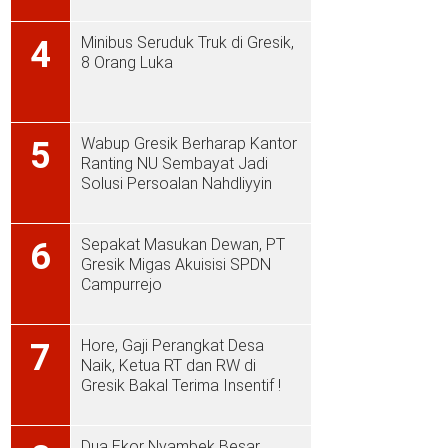
Minibus Seruduk Truk di Gresik,
4
8 Orang Luka
Wabup Gresik Berharap Kantor
5
Ranting NU Sembayat Jadi
Solusi Persoalan Nahdliyyin
Sepakat Masukan Dewan, PT
6
Gresik Migas Akuisisi SPDN
Campurrejo
Hore, Gaji Perangkat Desa
7
Naik, Ketua RT dan RW di
Gresik Bakal Terima Insentif !
Dua Ekor Nyambek Besar