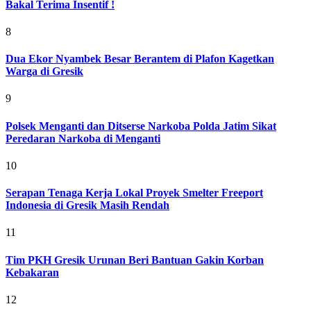
Bakal Terima Insentif !
8
Dua Ekor Nyambek Besar Berantem di Plafon Kagetkan
Warga di Gresik
9
Polsek Menganti dan Ditserse Narkoba Polda Jatim Sikat
Peredaran Narkoba di Menganti
10
Serapan Tenaga Kerja Lokal Proyek Smelter Freeport
Indonesia di Gresik Masih Rendah
11
Tim PKH Gresik Urunan Beri Bantuan Gakin Korban
Kebakaran
12