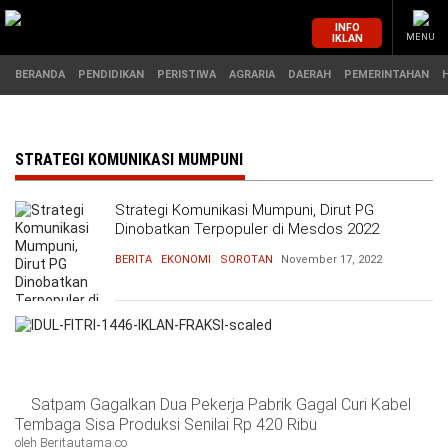
INFO
IKLAN
MENU
BERANDA
PENDIDIKAN
PERISTIWA
AGRARIA
DAERAH
PEMERINTAHAN
MASUK
STRATEGI KOMUNIKASI MUMPUNI
Strategi Komunikasi Mumpuni, Dirut PG
BERANDA
PENDIDIKAN
Dinobatkan Terpopuler di Mesdos 2022
BERITA
EKONOMI
SOROTAN
November 17, 2022
PERISTIWA
HUKUM
AGRARIA
EKONOMI
DAERAH
OLAHRAGA
Satpam Gagalkan Dua Pekerja Pabrik Gagal Curi Kabel
PEMERINTAHAN
PENDIDIKAN
Tembaga Sisa Produksi Senilai Rp 420 Ribu
oleh Beritautama.co