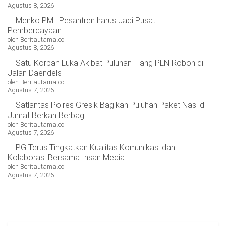
Agustus 8, 2026
OPINI
HIBURAN
Menko PM : Pesantren harus Jadi Pusat
Pemberdayaan
oleh Beritautama.co
BERITABARU.CO
KABARBARU.CO
SERIKATNEWS.COM
PEWARTANUSANTARA.COM
LANGGAR.CO
JOBNAS.COM
SURAU.CO
Agustus 8, 2026
Satu Korban Luka Akibat Puluhan Tiang PLN Roboh di
Jalan Daendels
REDAKSI
TENTANG
KERJASAMA
PEDOMAN
oleh Beritautama.co
KAMI
MEDIA
Agustus 7, 2026
CYBER
Satlantas Polres Gresik Bagikan Puluhan Paket Nasi di
Jumat Berkah Berbagi
oleh Beritautama.co
Agustus 7, 2026
PG Terus Tingkatkan Kualitas Komunikasi dan
Kolaborasi Bersama Insan Media
oleh Beritautama.co
Agustus 7, 2026