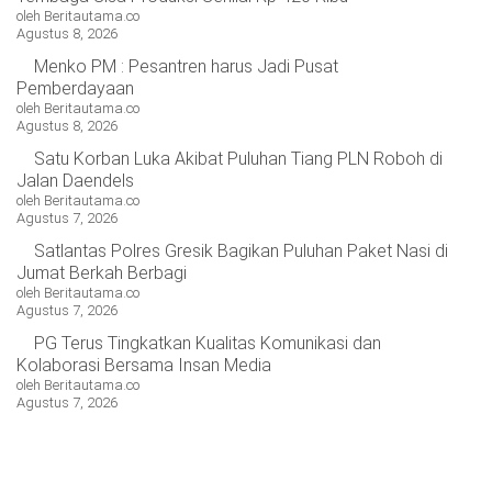
OPINI
HIBURAN
oleh Beritautama.co
Agustus 8, 2026
Menko PM : Pesantren harus Jadi Pusat
Pemberdayaan
BERITABARU.CO
KABARBARU.CO
SERIKATNEWS.COM
PEWARTANUSANTARA.COM
LANGGAR.CO
JOBNAS.COM
SURAU.CO
oleh Beritautama.co
Agustus 8, 2026
Satu Korban Luka Akibat Puluhan Tiang PLN Roboh di
REDAKSI
TENTANG
KERJASAMA
PEDOMAN
Jalan Daendels
KAMI
MEDIA
oleh Beritautama.co
CYBER
Agustus 7, 2026
Satlantas Polres Gresik Bagikan Puluhan Paket Nasi di
Jumat Berkah Berbagi
oleh Beritautama.co
Agustus 7, 2026
PG Terus Tingkatkan Kualitas Komunikasi dan
Kolaborasi Bersama Insan Media
oleh Beritautama.co
Agustus 7, 2026