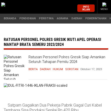
INFO
IKLAN
MENU
BERANDA
PENDIDIKAN
PERISTIWA
AGRARIA
DAERAH
PEMERINTAHAN
MASUK
RATUSAN PERSONEL POLRES GRESIK IKUTI APEL OPERASI
MANTAP BRATA SEMERU 2023/2024
BERANDA
PENDIDIKAN
Ratusan Personel Polres Gresik Siap Amankan
Seluruh Tahapan Pemilu 2024
PERISTIWA
HUKUM
BERITA
DAERAH
HUKUM
SOROTAN
Oktober 17, 2023
AGRARIA
EKONOMI
DAERAH
OLAHRAGA
PEMERINTAHAN
PENDIDIKAN
Satpam Gagalkan Dua Pekerja Pabrik Gagal Curi Kabel
Tembaga Sisa Produksi Senilai Rp 420 Ribu