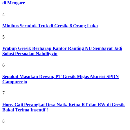
di Mengare
4
Minibus Seruduk Truk di Gresik, 8 Orang Luka
5
Wabup Gresik Berharap Kantor Ranting NU Sembayat Jadi
Solusi Persoalan Nahdliyyin
6
Sepakat Masukan Dewan, PT Gresik Migas Akuisisi SPDN
Campurrejo
7
Hore, Gaji Perangkat Desa Naik, Ketua RT dan RW di Gresik
Bakal Terima Insentif !
8