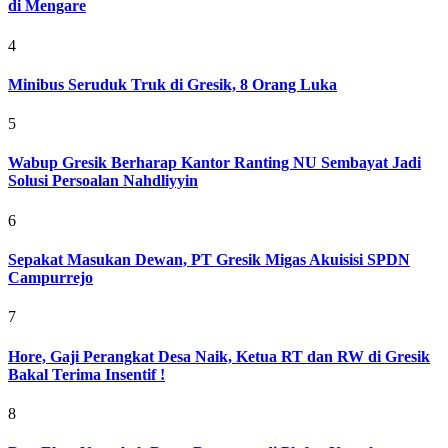
di Mengare
4
Minibus Seruduk Truk di Gresik, 8 Orang Luka
5
Wabup Gresik Berharap Kantor Ranting NU Sembayat Jadi
Solusi Persoalan Nahdliyyin
6
Sepakat Masukan Dewan, PT Gresik Migas Akuisisi SPDN
Campurrejo
7
Hore, Gaji Perangkat Desa Naik, Ketua RT dan RW di Gresik
Bakal Terima Insentif !
8