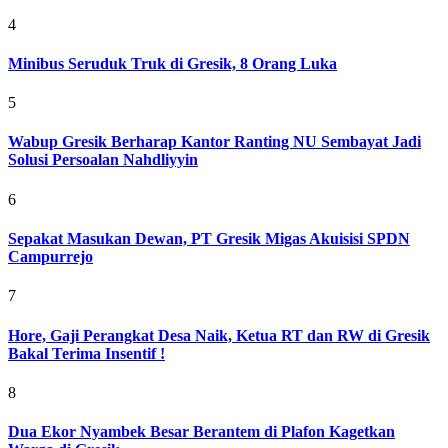
4
Minibus Seruduk Truk di Gresik, 8 Orang Luka
5
Wabup Gresik Berharap Kantor Ranting NU Sembayat Jadi
Solusi Persoalan Nahdliyyin
6
Sepakat Masukan Dewan, PT Gresik Migas Akuisisi SPDN
Campurrejo
7
Hore, Gaji Perangkat Desa Naik, Ketua RT dan RW di Gresik
Bakal Terima Insentif !
8
Dua Ekor Nyambek Besar Berantem di Plafon Kagetkan