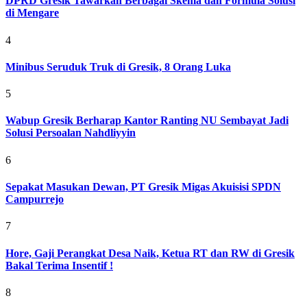
DPRD Gresik Tawarkan Berbagai Skema dan Formula Solusi
di Mengare
4
Minibus Seruduk Truk di Gresik, 8 Orang Luka
5
Wabup Gresik Berharap Kantor Ranting NU Sembayat Jadi
Solusi Persoalan Nahdliyyin
6
Sepakat Masukan Dewan, PT Gresik Migas Akuisisi SPDN
Campurrejo
7
Hore, Gaji Perangkat Desa Naik, Ketua RT dan RW di Gresik
Bakal Terima Insentif !
8