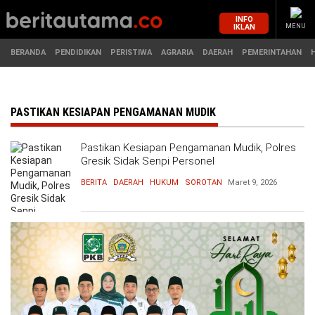
INFO
IKLAN
MENU
BERANDA
PENDIDIKAN
PERISTIWA
AGRARIA
DAERAH
PEMERINTAHAN
MASUK
PASTIKAN KESIAPAN PENGAMANAN MUDIK
Pastikan Kesiapan Pengamanan Mudik, Polres
BERANDA
PENDIDIKAN
Gresik Sidak Senpi Personel
BERITA
DAERAH
HUKUM
SOROTAN
Maret 9, 2026
PERISTIWA
HUKUM
AGRARIA
EKONOMI
DAERAH
OLAHRAGA
PEMERINTAHAN
PENDIDIKAN