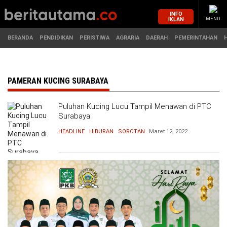
INFO
IKLAN
MENU
BERANDA
PENDIDIKAN
PERISTIWA
AGRARIA
DAERAH
PEMERINTAHAN
MASUK
PAMERAN KUCING SURABAYA
Puluhan Kucing Lucu Tampil Menawan di PTC
BERANDA
PENDIDIKAN
Surabaya
HEADLINE
HIBURAN
SOROTAN
Maret 12, 2022
PERISTIWA
HUKUM
AGRARIA
EKONOMI
DAERAH
OLAHRAGA
PEMERINTAHAN
PENDIDIKAN