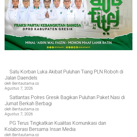
OPINI
HIBURAN
BERITABARU.CO
KABARBARU.CO
SERIKATNEWS.COM
PEWARTANUSANTARA.COM
LANGGAR.CO
JOBNAS.COM
SURAU.CO
REDAKSI
TENTANG
KERJASAMA
PEDOMAN
KAMI
MEDIA
CYBER
Satu Korban Luka Akibat Puluhan Tiang PLN Roboh di
Jalan Daendels
oleh Beritautama.co
Agustus 7, 2026
Satlantas Polres Gresik Bagikan Puluhan Paket Nasi di
Jumat Berkah Berbagi
oleh Beritautama.co
Agustus 7, 2026
PG Terus Tingkatkan Kualitas Komunikasi dan
Kolaborasi Bersama Insan Media
oleh Beritautama.co