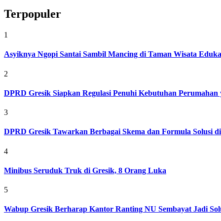
Terpopuler
1
Asyiknya Ngopi Santai Sambil Mancing di Taman Wisata Eduk
2
DPRD Gresik Siapkan Regulasi Penuhi Kebutuhan Perumahan 
3
DPRD Gresik Tawarkan Berbagai Skema dan Formula Solusi d
4
Minibus Seruduk Truk di Gresik, 8 Orang Luka
5
Wabup Gresik Berharap Kantor Ranting NU Sembayat Jadi Solu