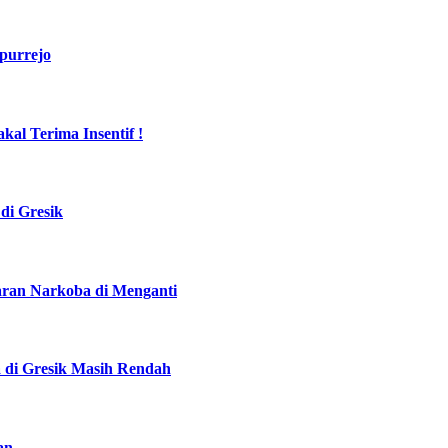
purrejo
al Terima Insentif !
di Gresik
daran Narkoba di Menganti
a di Gresik Masih Rendah
an