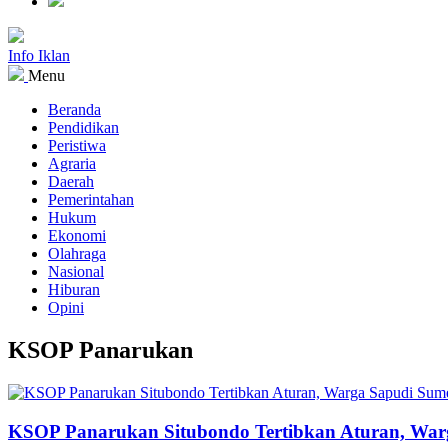
Info Iklan
Menu
Beranda
Pendidikan
Peristiwa
Agraria
Daerah
Pemerintahan
Hukum
Ekonomi
Olahraga
Nasional
Hiburan
Opini
KSOP Panarukan
KSOP Panarukan Situbondo Tertibkan Aturan, Wa