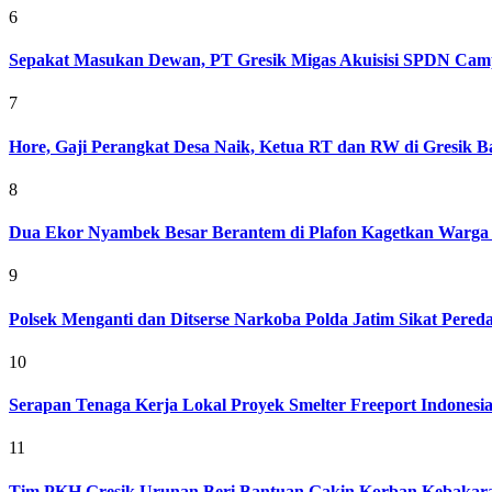
6
Sepakat Masukan Dewan, PT Gresik Migas Akuisisi SPDN Cam
7
Hore, Gaji Perangkat Desa Naik, Ketua RT dan RW di Gresik Bak
8
Dua Ekor Nyambek Besar Berantem di Plafon Kagetkan Warga 
9
Polsek Menganti dan Ditserse Narkoba Polda Jatim Sikat Pere
10
Serapan Tenaga Kerja Lokal Proyek Smelter Freeport Indonesi
11
Tim PKH Gresik Urunan Beri Bantuan Gakin Korban Kebakar