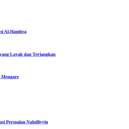
asi Al-Hambra
yang Layak dan Terjangkau
i Mengare
si Persoalan Nahdliyyin