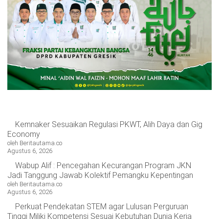
OPINI
HIBURAN
BERITABARU.CO
KABARBARU.CO
SERIKATNEWS.COM
PEWARTANUSANTARA.COM
LANGGAR.CO
JOBNAS.COM
SURAU.CO
REDAKSI
TENTANG
KERJASAMA
PEDOMAN
KAMI
MEDIA
CYBER
Kemnaker Sesuaikan Regulasi PKWT, Alih Daya dan Gig
Economy
oleh Beritautama.co
Agustus 6, 2026
Wabup Alif : Pencegahan Kecurangan Program JKN
Jadi Tanggung Jawab Kolektif Pemangku Kepentingan
oleh Beritautama.co
Agustus 6, 2026
Perkuat Pendekatan STEM agar Lulusan Perguruan
Tinggi Miliki Kompetensi Sesuai Kebutuhan Dunia Kerja