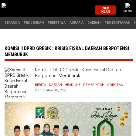
INFO
IKLAN
MENU
BERANDA
PENDIDIKAN
PERISTIWA
AGRARIA
DAERAH
PEMERINTAHAN
MASUK
KOMISI II DPRD GRESIK : KRISIS FISKAL DAERAH BERPOTENSI
MEMBURUK
BERANDA
PENDIDIKAN
Komisi II DPRD Gresik : Krisis Fiskal Daerah
Berpotensi Memburuk
PERISTIWA
HUKUM
BERITA
DAERAH
HEADLINE
PEMERINTAH
SOROTAN
September 18, 2023
AGRARIA
EKONOMI
DAERAH
OLAHRAGA
PEMERINTAHAN
PENDIDIKAN