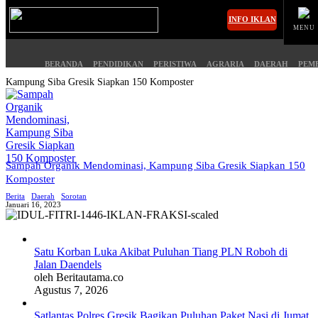
INFO IKLAN
MENU
BERANDA
PENDIDIKAN
PERISTIWA
AGRARIA
DAERAH
PEM
Kampung Siba Gresik Siapkan 150 Komposter
MASUK
BERANDA
PENDIDIKAN
Sampah Organik Mendominasi, Kampung Siba Gresik Siapkan 150
Komposter
PERISTIWA
HUKUM
Berita
Daerah
Sorotan
Januari 16, 2023
AGRARIA
EKONOMI
Satu Korban Luka Akibat Puluhan Tiang PLN Roboh di
DAERAH
OLAHRAGA
Jalan Daendels
oleh Beritautama.co
PEMERINTAHAN
PENDIDIKAN
Agustus 7, 2026
Satlantas Polres Gresik Bagikan Puluhan Paket Nasi di Jumat
OPINI
HIBURAN