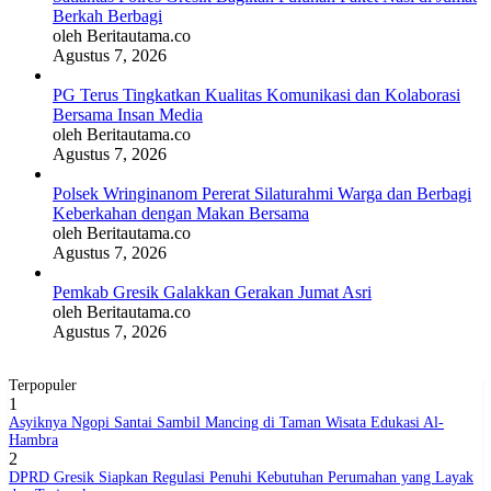
Berkah Berbagi
oleh Beritautama.co
Agustus 7, 2026
BERITABARU.CO
KABARBARU.CO
SERIKATNEWS.COM
PEWARTANUSANTARA.COM
LANGGAR.CO
JOBNAS.COM
SURAU.CO
PG Terus Tingkatkan Kualitas Komunikasi dan Kolaborasi
Bersama Insan Media
oleh Beritautama.co
REDAKSI
TENTANG
KERJASAMA
PEDOMAN
Agustus 7, 2026
KAMI
MEDIA
CYBER
Polsek Wringinanom Pererat Silaturahmi Warga dan Berbagi
Keberkahan dengan Makan Bersama
oleh Beritautama.co
Agustus 7, 2026
Pemkab Gresik Galakkan Gerakan Jumat Asri
oleh Beritautama.co
Agustus 7, 2026
Terpopuler
1
Asyiknya Ngopi Santai Sambil Mancing di Taman Wisata Edukasi Al-
Hambra
2
DPRD Gresik Siapkan Regulasi Penuhi Kebutuhan Perumahan yang Layak