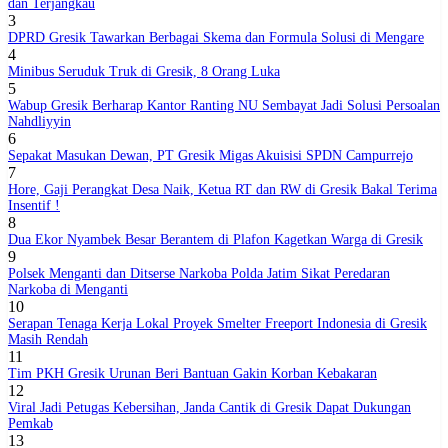
dan Terjangkau
3
DPRD Gresik Tawarkan Berbagai Skema dan Formula Solusi di Mengare
4
Minibus Seruduk Truk di Gresik, 8 Orang Luka
5
Wabup Gresik Berharap Kantor Ranting NU Sembayat Jadi Solusi Persoalan
Nahdliyyin
6
Sepakat Masukan Dewan, PT Gresik Migas Akuisisi SPDN Campurrejo
7
Hore, Gaji Perangkat Desa Naik, Ketua RT dan RW di Gresik Bakal Terima
Insentif !
8
Dua Ekor Nyambek Besar Berantem di Plafon Kagetkan Warga di Gresik
9
Polsek Menganti dan Ditserse Narkoba Polda Jatim Sikat Peredaran
Narkoba di Menganti
10
Serapan Tenaga Kerja Lokal Proyek Smelter Freeport Indonesia di Gresik
Masih Rendah
11
Tim PKH Gresik Urunan Beri Bantuan Gakin Korban Kebakaran
12
Viral Jadi Petugas Kebersihan, Janda Cantik di Gresik Dapat Dukungan
Pemkab
13