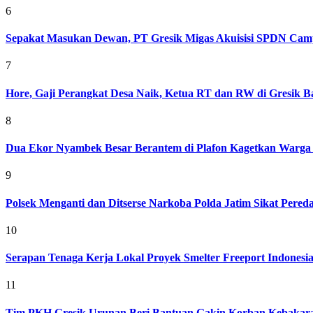
6
Sepakat Masukan Dewan, PT Gresik Migas Akuisisi SPDN Cam
7
Hore, Gaji Perangkat Desa Naik, Ketua RT dan RW di Gresik Bak
8
Dua Ekor Nyambek Besar Berantem di Plafon Kagetkan Warga 
9
Polsek Menganti dan Ditserse Narkoba Polda Jatim Sikat Pere
10
Serapan Tenaga Kerja Lokal Proyek Smelter Freeport Indonesi
11
Tim PKH Gresik Urunan Beri Bantuan Gakin Korban Kebakar