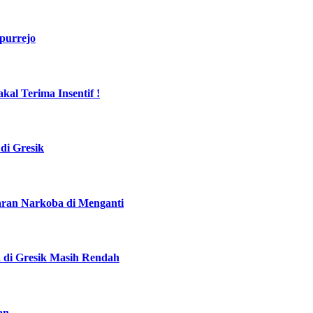
purrejo
al Terima Insentif !
di Gresik
daran Narkoba di Menganti
a di Gresik Masih Rendah
an