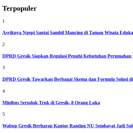
Terpopuler
1
Asyiknya Ngopi Santai Sambil Mancing di Taman Wisata Eduk
2
DPRD Gresik Siapkan Regulasi Penuhi Kebutuhan Perumahan 
3
DPRD Gresik Tawarkan Berbagai Skema dan Formula Solusi d
4
Minibus Seruduk Truk di Gresik, 8 Orang Luka
5
Wabup Gresik Berharap Kantor Ranting NU Sembayat Jadi Solu