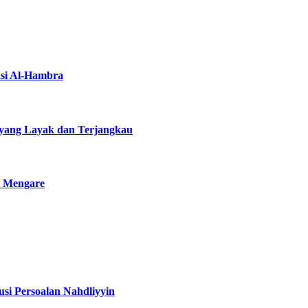
asi Al-Hambra
yang Layak dan Terjangkau
i Mengare
si Persoalan Nahdliyyin