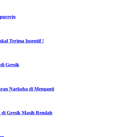
purrejo
al Terima Insentif !
di Gresik
daran Narkoba di Menganti
a di Gresik Masih Rendah
an