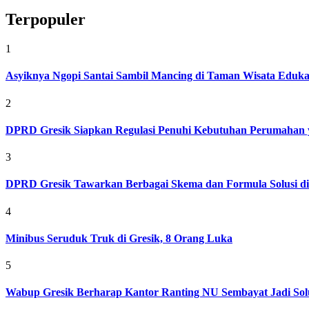
Terpopuler
1
Asyiknya Ngopi Santai Sambil Mancing di Taman Wisata Eduk
2
DPRD Gresik Siapkan Regulasi Penuhi Kebutuhan Perumahan 
3
DPRD Gresik Tawarkan Berbagai Skema dan Formula Solusi d
4
Minibus Seruduk Truk di Gresik, 8 Orang Luka
5
Wabup Gresik Berharap Kantor Ranting NU Sembayat Jadi Solu