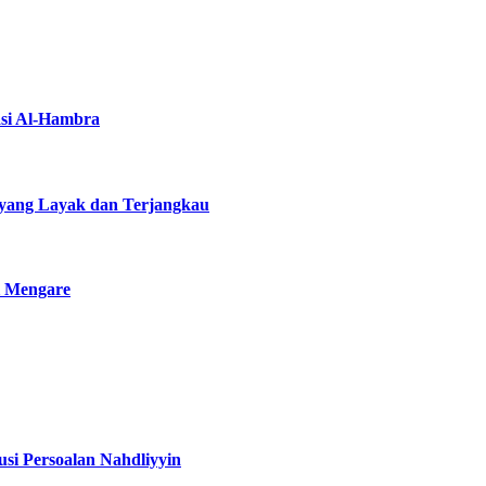
asi Al-Hambra
yang Layak dan Terjangkau
i Mengare
si Persoalan Nahdliyyin