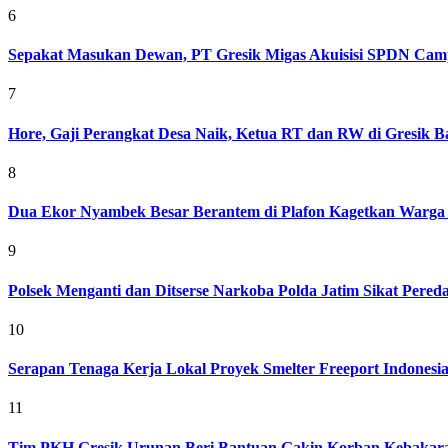
6
Sepakat Masukan Dewan, PT Gresik Migas Akuisisi SPDN Cam
7
Hore, Gaji Perangkat Desa Naik, Ketua RT dan RW di Gresik Bak
8
Dua Ekor Nyambek Besar Berantem di Plafon Kagetkan Warga 
9
Polsek Menganti dan Ditserse Narkoba Polda Jatim Sikat Pere
10
Serapan Tenaga Kerja Lokal Proyek Smelter Freeport Indonesi
11
Tim PKH Gresik Urunan Beri Bantuan Gakin Korban Kebakar