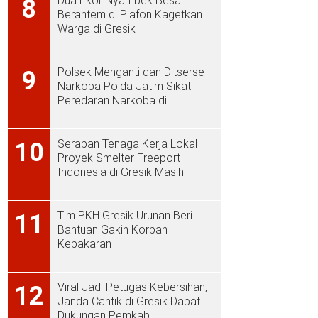
Dua Ekor Nyambek Besar
8
Berantem di Plafon Kagetkan
Warga di Gresik
Polsek Menganti dan Ditserse
9
Narkoba Polda Jatim Sikat
Peredaran Narkoba di
Menganti
Serapan Tenaga Kerja Lokal
10
Proyek Smelter Freeport
Indonesia di Gresik Masih
Rendah
Tim PKH Gresik Urunan Beri
11
Bantuan Gakin Korban
Kebakaran
Viral Jadi Petugas Kebersihan,
12
Janda Cantik di Gresik Dapat
Dukungan Pemkab