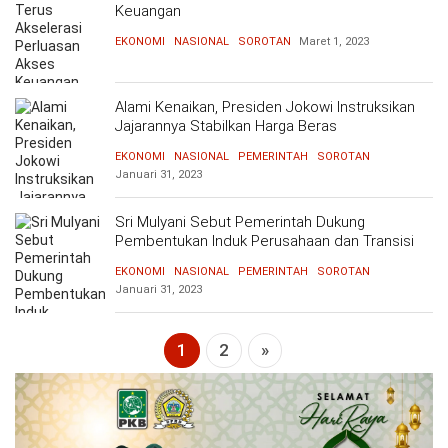
Keuangan
OPINI
HIBURAN
EKONOMI
NASIONAL
SOROTAN
Maret 1, 2023
BERITABARU.CO
KABARBARU.CO
SERIKATNEWS.COM
PEWARTANUSANTARA.COM
LANGGAR.CO
JOBNAS.COM
SURAU.CO
Alami Kenaikan, Presiden Jokowi Instruksikan
Jajarannya Stabilkan Harga Beras
REDAKSI
TENTANG
KERJASAMA
PEDOMAN
EKONOMI
NASIONAL
PEMERINTAH
SOROTAN
KAMI
MEDIA
Januari 31, 2023
CYBER
Sri Mulyani Sebut Pemerintah Dukung
Pembentukan Induk Perusahaan dan Transisi
Energi di PLN
EKONOMI
NASIONAL
PEMERINTAH
SOROTAN
Januari 31, 2023
1
2
»