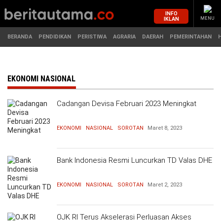
INFO
IKLAN
MENU
BERANDA
PENDIDIKAN
PERISTIWA
AGRARIA
DAERAH
PEMERINTAHAN
MASUK
EKONOMI NASIONAL
Cadangan Devisa Februari 2023 Meningkat
BERANDA
PENDIDIKAN
EKONOMI
NASIONAL
SOROTAN
Maret 8, 2023
PERISTIWA
HUKUM
AGRARIA
EKONOMI
Bank Indonesia Resmi Luncurkan TD Valas DHE
DAERAH
OLAHRAGA
EKONOMI
NASIONAL
SOROTAN
Maret 2, 2023
PEMERINTAHAN
PENDIDIKAN
OJK RI Terus Akselerasi Perluasan Akses