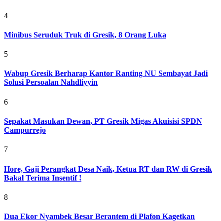
4
Minibus Seruduk Truk di Gresik, 8 Orang Luka
5
Wabup Gresik Berharap Kantor Ranting NU Sembayat Jadi
Solusi Persoalan Nahdliyyin
6
Sepakat Masukan Dewan, PT Gresik Migas Akuisisi SPDN
Campurrejo
7
Hore, Gaji Perangkat Desa Naik, Ketua RT dan RW di Gresik
Bakal Terima Insentif !
8
Dua Ekor Nyambek Besar Berantem di Plafon Kagetkan