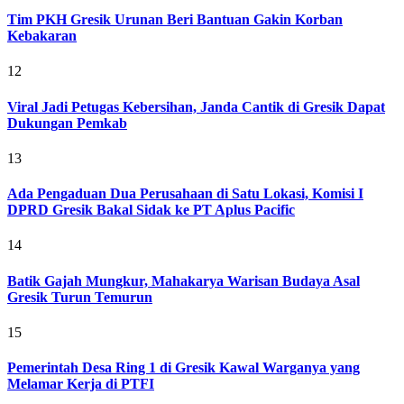
Tim PKH Gresik Urunan Beri Bantuan Gakin Korban
Kebakaran
12
Viral Jadi Petugas Kebersihan, Janda Cantik di Gresik Dapat
Dukungan Pemkab
13
Ada Pengaduan Dua Perusahaan di Satu Lokasi, Komisi I
DPRD Gresik Bakal Sidak ke PT Aplus Pacific
14
Batik Gajah Mungkur, Mahakarya Warisan Budaya Asal
Gresik Turun Temurun
15
Pemerintah Desa Ring 1 di Gresik Kawal Warganya yang
Melamar Kerja di PTFI