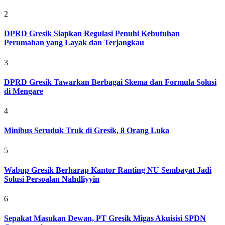
2
DPRD Gresik Siapkan Regulasi Penuhi Kebutuhan
Perumahan yang Layak dan Terjangkau
3
DPRD Gresik Tawarkan Berbagai Skema dan Formula Solusi
di Mengare
4
Minibus Seruduk Truk di Gresik, 8 Orang Luka
5
Wabup Gresik Berharap Kantor Ranting NU Sembayat Jadi
Solusi Persoalan Nahdliyyin
6
Sepakat Masukan Dewan, PT Gresik Migas Akuisisi SPDN