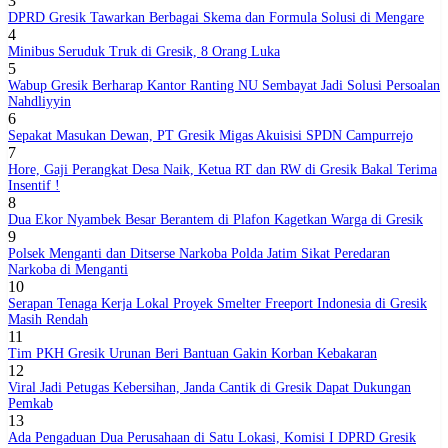
3
DPRD Gresik Tawarkan Berbagai Skema dan Formula Solusi di Mengare
4
Minibus Seruduk Truk di Gresik, 8 Orang Luka
5
Wabup Gresik Berharap Kantor Ranting NU Sembayat Jadi Solusi Persoalan
Nahdliyyin
6
Sepakat Masukan Dewan, PT Gresik Migas Akuisisi SPDN Campurrejo
7
Hore, Gaji Perangkat Desa Naik, Ketua RT dan RW di Gresik Bakal Terima
Insentif !
8
Dua Ekor Nyambek Besar Berantem di Plafon Kagetkan Warga di Gresik
9
Polsek Menganti dan Ditserse Narkoba Polda Jatim Sikat Peredaran
Narkoba di Menganti
10
Serapan Tenaga Kerja Lokal Proyek Smelter Freeport Indonesia di Gresik
Masih Rendah
11
Tim PKH Gresik Urunan Beri Bantuan Gakin Korban Kebakaran
12
Viral Jadi Petugas Kebersihan, Janda Cantik di Gresik Dapat Dukungan
Pemkab
13
Ada Pengaduan Dua Perusahaan di Satu Lokasi, Komisi I DPRD Gresik