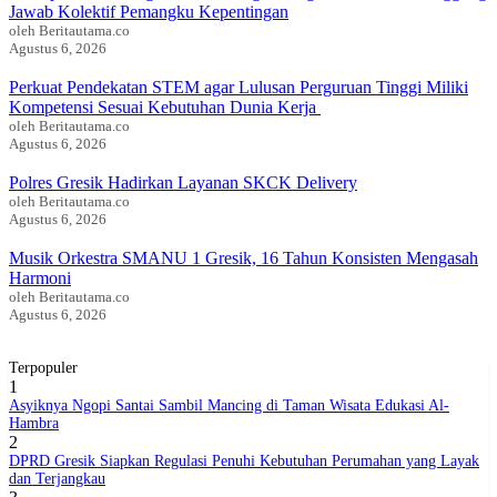
Jawab Kolektif Pemangku Kepentingan
oleh Beritautama.co
Agustus 6, 2026
BERITABARU.CO
KABARBARU.CO
SERIKATNEWS.COM
PEWARTANUSANTARA.COM
LANGGAR.CO
JOBNAS.COM
SURAU.CO
Perkuat Pendekatan STEM agar Lulusan Perguruan Tinggi Miliki
Kompetensi Sesuai Kebutuhan Dunia Kerja
oleh Beritautama.co
Agustus 6, 2026
REDAKSI
TENTANG
KERJASAMA
PEDOMAN
KAMI
MEDIA
Polres Gresik Hadirkan Layanan SKCK Delivery
CYBER
oleh Beritautama.co
Agustus 6, 2026
Musik Orkestra SMANU 1 Gresik, 16 Tahun Konsisten Mengasah
Harmoni
oleh Beritautama.co
Agustus 6, 2026
Terpopuler
1
Asyiknya Ngopi Santai Sambil Mancing di Taman Wisata Edukasi Al-
Hambra
2
DPRD Gresik Siapkan Regulasi Penuhi Kebutuhan Perumahan yang Layak
dan Terjangkau