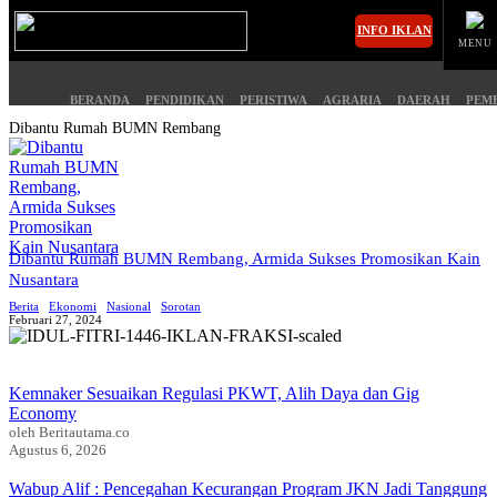
INFO IKLAN
MENU
BERANDA
PENDIDIKAN
PERISTIWA
AGRARIA
DAERAH
PEM
Dibantu Rumah BUMN Rembang
MASUK
BERANDA
PENDIDIKAN
Dibantu Rumah BUMN Rembang, Armida Sukses Promosikan Kain
Nusantara
PERISTIWA
HUKUM
Berita
Ekonomi
Nasional
Sorotan
Februari 27, 2024
AGRARIA
EKONOMI
Kemnaker Sesuaikan Regulasi PKWT, Alih Daya dan Gig
DAERAH
OLAHRAGA
Economy
oleh Beritautama.co
PEMERINTAHAN
PENDIDIKAN
Agustus 6, 2026
Wabup Alif : Pencegahan Kecurangan Program JKN Jadi Tanggung
OPINI
HIBURAN