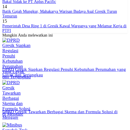
Bakal Sidak ke PT Aplus Pacific
14
Batik Gajah Mungkur, Mahakarya Warisan Budaya Asal Gresik Turun
Temurun
15
Pemerintah Desa Ring 1 di Gresik Kawal Warganya yang Melamar Kerja di
PTFI
Mungkin Anda melewatkan ini
DPRD Gresik Siapkan Regulasi Penuhi Kebutuhan Perumahan yang
Layak dan Terjangkau
DPRD Gresik Tawarkan Berbagai Skema dan Formula Solusi di
Mengare