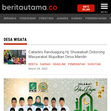
INFO
IKLAN
MENU
BERANDA
PENDIDIKAN
PERISTIWA
AGRARIA
DAERAH
PEMERINTAHAN
MASUK
DESA WISATA
Cakades Randuagung Hj. Shuwaibah Didorong
BERANDA
PENDIDIKAN
Masyarakat Wujudkan Desa Mandiri
BERITA
DAERAH
HEADLINE
PEMERINTAH
SOROTAN
PERISTIWA
HUKUM
Maret 24, 2022
AGRARIA
EKONOMI
DAERAH
OLAHRAGA
PEMERINTAHAN
PENDIDIKAN