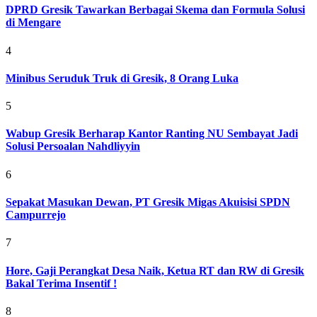
DPRD Gresik Tawarkan Berbagai Skema dan Formula Solusi
di Mengare
4
Minibus Seruduk Truk di Gresik, 8 Orang Luka
5
Wabup Gresik Berharap Kantor Ranting NU Sembayat Jadi
Solusi Persoalan Nahdliyyin
6
Sepakat Masukan Dewan, PT Gresik Migas Akuisisi SPDN
Campurrejo
7
Hore, Gaji Perangkat Desa Naik, Ketua RT dan RW di Gresik
Bakal Terima Insentif !
8