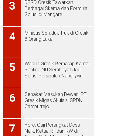
DPRD Gresik Tawarkan
3
Berbagai Skema dan Formula
Solusi di Mengare
Minibus Seruduk Truk di Gresik,
4
8 Orang Luka
Wabup Gresik Berharap Kantor
5
Ranting NU Sembayat Jadi
Solusi Persoalan Nahdliyyin
Sepakat Masukan Dewan, PT
6
Gresik Migas Akuisisi SPDN
Campurrejo
Hore, Gaji Perangkat Desa
7
Naik, Ketua RT dan RW di