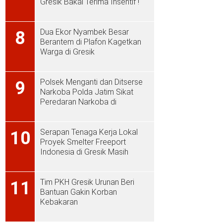
Gresik Bakal Terima Insentif !
Dua Ekor Nyambek Besar
8
Berantem di Plafon Kagetkan
Warga di Gresik
Polsek Menganti dan Ditserse
9
Narkoba Polda Jatim Sikat
Peredaran Narkoba di
Menganti
Serapan Tenaga Kerja Lokal
10
Proyek Smelter Freeport
Indonesia di Gresik Masih
Rendah
Tim PKH Gresik Urunan Beri
11
Bantuan Gakin Korban
Kebakaran