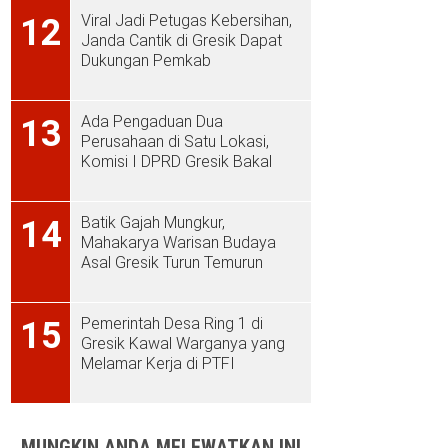
Viral Jadi Petugas Kebersihan,
12
Janda Cantik di Gresik Dapat
Dukungan Pemkab
Ada Pengaduan Dua
13
Perusahaan di Satu Lokasi,
Komisi I DPRD Gresik Bakal
Sidak ke PT Aplus Pacific
Batik Gajah Mungkur,
14
Mahakarya Warisan Budaya
Asal Gresik Turun Temurun
Pemerintah Desa Ring 1 di
15
Gresik Kawal Warganya yang
Melamar Kerja di PTFI
MUNGKIN ANDA MELEWATKAN INI