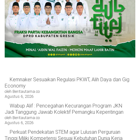
OPINI
HIBURAN
BERITABARU.CO
KABARBARU.CO
SERIKATNEWS.COM
PEWARTANUSANTARA.COM
LANGGAR.CO
JOBNAS.COM
SURAU.CO
REDAKSI
TENTANG
KERJASAMA
PEDOMAN
KAMI
MEDIA
CYBER
Kemnaker Sesuaikan Regulasi PKWT, Alih Daya dan Gig
Economy
oleh Beritautama.co
Agustus 6, 2026
Wabup Alif : Pencegahan Kecurangan Program JKN
Jadi Tanggung Jawab Kolektif Pemangku Kepentingan
oleh Beritautama.co
Agustus 6, 2026
Perkuat Pendekatan STEM agar Lulusan Perguruan
Tinggi Miliki Kompetensi Sesuai Kebutuhan Dunia Kerja