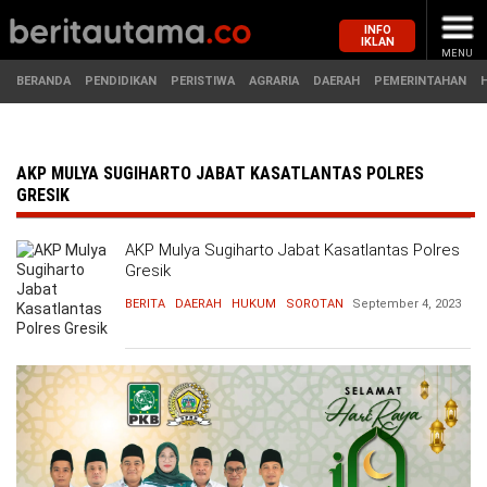
INFO
IKLAN
MENU
BERANDA
PENDIDIKAN
PERISTIWA
AGRARIA
DAERAH
PEMERINTAHAN
MASUK
AKP MULYA SUGIHARTO JABAT KASATLANTAS POLRES
GRESIK
BERANDA
PENDIDIKAN
AKP Mulya Sugiharto Jabat Kasatlantas Polres
Gresik
PERISTIWA
HUKUM
BERITA
DAERAH
HUKUM
SOROTAN
September 4, 2023
AGRARIA
EKONOMI
DAERAH
OLAHRAGA
PEMERINTAHAN
PENDIDIKAN