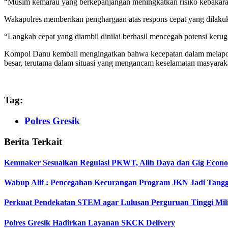
“Musim kemarau yang berkepanjangan meningkatkan risiko kebakaran
Wakapolres memberikan penghargaan atas respons cepat yang dilaku
“Langkah cepat yang diambil dinilai berhasil mencegah potensi kerugi
Kompol Danu kembali mengingatkan bahwa kecepatan dalam melapork
besar, terutama dalam situasi yang mengancam keselamatan masyarak
Tag:
Polres Gresik
Berita Terkait
Kemnaker Sesuaikan Regulasi PKWT, Alih Daya dan Gig Econ
Wabup Alif : Pencegahan Kecurangan Program JKN Jadi Tang
Perkuat Pendekatan STEM agar Lulusan Perguruan Tinggi Mil
Polres Gresik Hadirkan Layanan SKCK Delivery