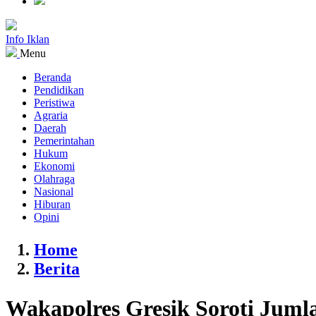
Info Iklan
Menu
Beranda
Pendidikan
Peristiwa
Agraria
Daerah
Pemerintahan
Hukum
Ekonomi
Olahraga
Nasional
Hiburan
Opini
Home
Berita
Wakapolres Gresik Soroti Juml