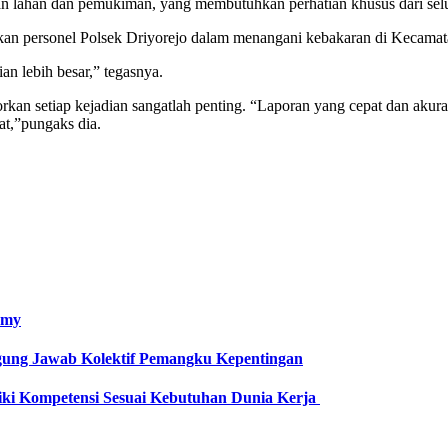
 lahan dan pemukiman, yang membutuhkan perhatian khusus dari selu
kan personel Polsek Driyorejo dalam menangani kebakaran di Kecamat
an lebih besar,” tegasnya.
an setiap kejadian sangatlah penting. “Laporan yang cepat dan akur
at,”pungaks dia.
omy
gung Jawab Kolektif Pemangku Kepentingan
iki Kompetensi Sesuai Kebutuhan Dunia Kerja