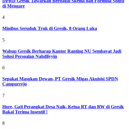
DPRD Gresik Tawarkan Berbagai Skema dan Formula Solusi
di Mengare
4
Minibus Seruduk Truk di Gresik, 8 Orang Luka
5
Wabup Gresik Berharap Kantor Ranting NU Sembayat Jadi
Solusi Persoalan Nahdliyyin
6
Sepakat Masukan Dewan, PT Gresik Migas Akuisisi SPDN
Campurrejo
7
Hore, Gaji Perangkat Desa Naik, Ketua RT dan RW di Gresik
Bakal Terima Insentif !
8