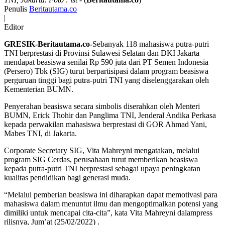
Penulis
Beritautama.co
|
Editor
GRESIK-Beritautama.co-
Sebanyak 118 mahasiswa putra-putri
TNI berprestasi di Provinsi Sulawesi Selatan dan DKI Jakarta
mendapat beasiswa senilai Rp 590 juta dari PT Semen Indonesia
(Persero) Tbk (SIG) turut berpartisipasi dalam program beasiswa
perguruan tinggi bagi putra-putri TNI yang diselenggarakan oleh
Kementerian BUMN.
Penyerahan beasiswa secara simbolis diserahkan oleh Menteri
BUMN, Erick Thohir dan Panglima TNI, Jenderal Andika Perkasa
kepada perwakilan mahasiswa berprestasi di GOR Ahmad Yani,
Mabes TNI, di Jakarta.
Corporate Secretary SIG, Vita Mahreyni mengatakan, melalui
program SIG Cerdas, perusahaan turut memberikan beasiswa
kepada putra-putri TNI berprestasi sebagai upaya peningkatan
kualitas pendidikan bagi generasi muda.
“Melalui pemberian beasiswa ini diharapkan dapat memotivasi para
mahasiswa dalam menuntut ilmu dan mengoptimalkan potensi yang
dimiliki untuk mencapai cita-cita”, kata Vita Mahreyni dalampress
rilisnya, Jum’at (25/02/2022) .