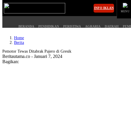
INFO IKLAN
MENU
BERANDA
PENDIDIKAN
PERISTIWA
AGRARIA
DAERAH
PEM
Home
Berita
MASUK
Pemotor Tewas Ditabrak Pajero di Gresik
Beritautama.co - Januari 7, 2024
Bagikan:
BERANDA
PENDIDIKAN
PERISTIWA
HUKUM
AGRARIA
EKONOMI
DAERAH
OLAHRAGA
PEMERINTAHAN
PENDIDIKAN
OPINI
HIBURAN