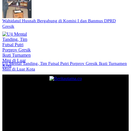
Wahidatul Husnah Bergabung di Komisi I dan Banmus DPRD
Gresik
Uji Mental Tanding, Tim Futsal Putri Porprov Gresik Ikuti Turnamen
Mini di Luar Kota