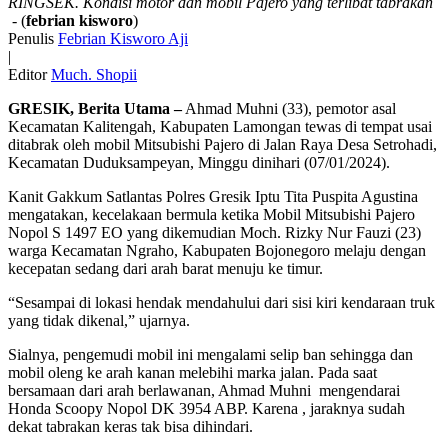
RINGSEK. Kondisi motor dan mobil Pajero yang terlibat tabrakan
- (
febrian kisworo
)
Penulis
Febrian Kisworo Aji
|
Editor
Much. Shopii
GRESIK, Berita Utama –
Ahmad Muhni (33), pemotor asal
Kecamatan Kalitengah, Kabupaten Lamongan tewas di tempat usai
ditabrak oleh mobil Mitsubishi Pajero di Jalan Raya Desa Setrohadi,
Kecamatan Duduksampeyan, Minggu dinihari (07/01/2024).
Kanit Gakkum Satlantas Polres Gresik Iptu Tita Puspita Agustina
mengatakan, kecelakaan bermula ketika Mobil Mitsubishi Pajero
Nopol S 1497 EO yang dikemudian Moch. Rizky Nur Fauzi (23)
warga Kecamatan Ngraho, Kabupaten Bojonegoro melaju dengan
kecepatan sedang dari arah barat menuju ke timur.
“Sesampai di lokasi hendak mendahului dari sisi kiri kendaraan truk
yang tidak dikenal,” ujarnya.
Sialnya, pengemudi mobil ini mengalami selip ban sehingga dan
mobil oleng ke arah kanan melebihi marka jalan. Pada saat
bersamaan dari arah berlawanan, Ahmad Muhni mengendarai
Honda Scoopy Nopol DK 3954 ABP. Karena , jaraknya sudah
dekat tabrakan keras tak bisa dihindari.