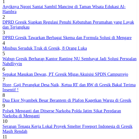
1
Asyiknya Ngopi Santai Sambil Mancing di Taman Wisata Edukasi Al-
Hambra
2
DPRD Gresik Siapkan Regulasi Penuhi Kebutuhan Perumahan yang Layak
dan Terjangkau
3
DPRD Gresik Tawarkan Berbagai Skema dan Formula Solusi di Mengare
4
Minibus Seruduk Truk di Gresik, 8 Orang Luka
5
Wabup Gresik Berharap Kantor Ranting NU Sembayat Jadi Solusi Persoalan
Nahdliyyin
6
Sepakat Masukan Dewan, PT Gresik Migas Akuisisi SPDN Campurrejo
7
Hore, Gaji Perangkat Desa Naik, Ketua RT dan RW di Gresik Bakal Terima
Insentif !
8
Dua Ekor Nyambek Besar Berantem di Plafon Kagetkan Warga di Gresik
9
Polsek Menganti dan Ditserse Narkoba Polda Jatim Sikat Peredaran
Narkoba di Menganti
10
Serapan Tenaga Kerja Lokal Proyek Smelter Freeport Indonesia di Gresik
Masih Rendah
11