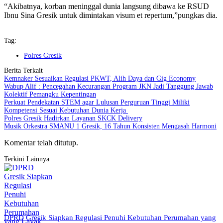
“Akibatnya, korban meninggal dunia langsung dibawa ke RSUD
Ibnu Sina Gresik untuk dimintakan visum et repertum,”pungkas dia.
Tag:
Polres Gresik
Berita Terkait
Kemnaker Sesuaikan Regulasi PKWT, Alih Daya dan Gig Economy
Wabup Alif : Pencegahan Kecurangan Program JKN Jadi Tanggung Jawab
Kolektif Pemangku Kepentingan
Perkuat Pendekatan STEM agar Lulusan Perguruan Tinggi Miliki
Kompetensi Sesuai Kebutuhan Dunia Kerja
Polres Gresik Hadirkan Layanan SKCK Delivery
Musik Orkestra SMANU 1 Gresik, 16 Tahun Konsisten Mengasah Harmoni
Komentar telah ditutup.
Terkini Lainnya
DPRD Gresik Siapkan Regulasi Penuhi Kebutuhan Perumahan yang