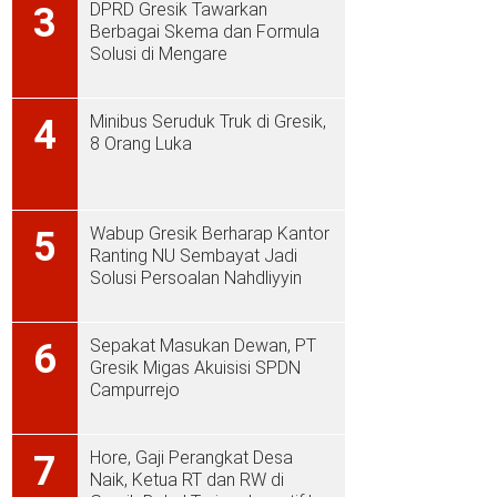
DPRD Gresik Tawarkan
3
Berbagai Skema dan Formula
Solusi di Mengare
Minibus Seruduk Truk di Gresik,
4
8 Orang Luka
Wabup Gresik Berharap Kantor
5
Ranting NU Sembayat Jadi
Solusi Persoalan Nahdliyyin
Sepakat Masukan Dewan, PT
6
Gresik Migas Akuisisi SPDN
Campurrejo
Hore, Gaji Perangkat Desa
7
Naik, Ketua RT dan RW di