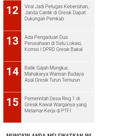
Viral Jadi Petugas Kebersihan,
12
Janda Cantik di Gresik Dapat
Dukungan Pemkab
Ada Pengaduan Dua
13
Perusahaan di Satu Lokasi,
Komisi I DPRD Gresik Bakal
Sidak ke PT Aplus Pacific
Batik Gajah Mungkur,
14
Mahakarya Warisan Budaya
Asal Gresik Turun Temurun
Pemerintah Desa Ring 1 di
15
Gresik Kawal Warganya yang
Melamar Kerja di PTFI