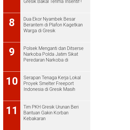
Gresik Bakal Terima Insentif !
Dua Ekor Nyambek Besar
8
Berantem di Plafon Kagetkan
Warga di Gresik
Polsek Menganti dan Ditserse
9
Narkoba Polda Jatim Sikat
Peredaran Narkoba di
Menganti
Serapan Tenaga Kerja Lokal
10
Proyek Smelter Freeport
Indonesia di Gresik Masih
Rendah
Tim PKH Gresik Urunan Beri
11
Bantuan Gakin Korban
Kebakaran