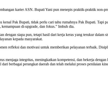
bangan karier ASN. Bupati Yani pun menepis praktik-praktik non-pro
kenal Pak Bupati, tidak perlu cari tahu rumahnya Pak Bupati. Tapi p
ja, kemampuan di-upgrade, dan fokus.” Imbuh dia.
n dengan siapa pun, tetapi hasil dari kerja keras yang terukur dalam s
elayanan kepada masyarakat.
omen refleksi dan motivasi untuk memberikan pelayanan terbaik. Disiplin
us menjaga integritas, meningkatkan kompetensi, dan bekerja dengan
i berbagai perangkat daerah dan telah melalui proses penilaian kinerja