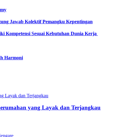
omy
gung Jawab Kolektif Pemangku Kepentingan
iki Kompetensi Sesuai Kebutuhan Dunia Kerja
ah Harmoni
Perumahan yang Layak dan Terjangkau