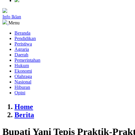
Info Iklan
Menu
Beranda
Pendidikan
Peristiwa
Agraria
Daerah
Pemerintahan
Hukum
Ekonomi
Olahraga
Nasional
Hiburan
Opini
Home
Berita
Bupati Yani Tepis Praktik-Prak