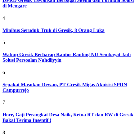
DPRD Gresik Tawarkan Berbagai Skema dan Formula Solusi
di Mengare
4
Minibus Seruduk Truk di Gresik, 8 Orang Luka
5
Wabup Gresik Berharap Kantor Ranting NU Sembayat Jadi
Solusi Persoalan Nahdliyyin
6
Sepakat Masukan Dewan, PT Gresik Migas Akuisisi SPDN
Campurrejo
7
Hore, Gaji Perangkat Desa Naik, Ketua RT dan RW di Gresik
Bakal Terima Insentif !
8