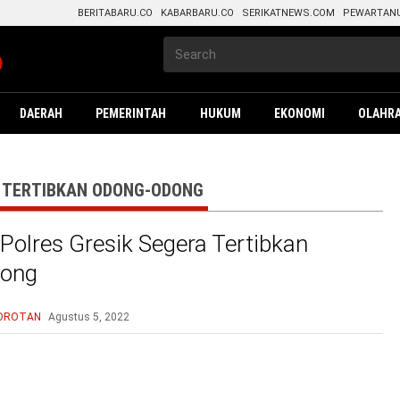
BERITABARU.CO
KABARBARU.CO
SERIKATNEWS.COM
PEWARTAN
DAERAH
PEMERINTAH
HUKUM
EKONOMI
OLAHR
 TERTIBKAN ODONG-ODONG
 Polres Gresik Segera Tertibkan
ong
OROTAN
Agustus 5, 2022