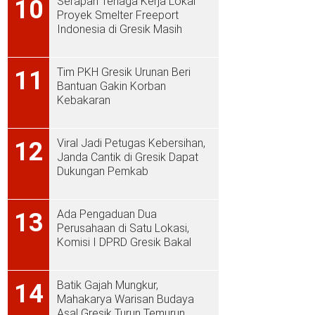
Serapan Tenaga Kerja Lokal
10
Proyek Smelter Freeport
Indonesia di Gresik Masih
Rendah
Tim PKH Gresik Urunan Beri
11
Bantuan Gakin Korban
Kebakaran
Viral Jadi Petugas Kebersihan,
12
Janda Cantik di Gresik Dapat
Dukungan Pemkab
Ada Pengaduan Dua
13
Perusahaan di Satu Lokasi,
Komisi I DPRD Gresik Bakal
Sidak ke PT Aplus Pacific
Batik Gajah Mungkur,
14
Mahakarya Warisan Budaya
Asal Gresik Turun Temurun