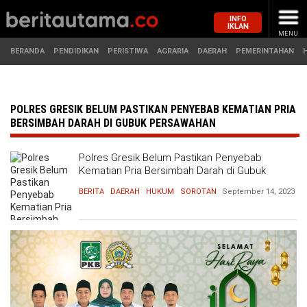
INFO
IKLAN
MENU
BERANDA
PENDIDIKAN
PERISTIWA
AGRARIA
DAERAH
PEMERINTAHAN
MASUK
POLRES GRESIK BELUM PASTIKAN PENYEBAB KEMATIAN PRIA
BERSIMBAH DARAH DI GUBUK PERSAWAHAN
BERANDA
PENDIDIKAN
Polres Gresik Belum Pastikan Penyebab
Kematian Pria Bersimbah Darah di Gubuk
Persawahan
PERISTIWA
HUKUM
BERITA
DAERAH
HUKUM
SOROTAN
September 14, 2023
AGRARIA
EKONOMI
DAERAH
OLAHRAGA
PEMERINTAHAN
PENDIDIKAN