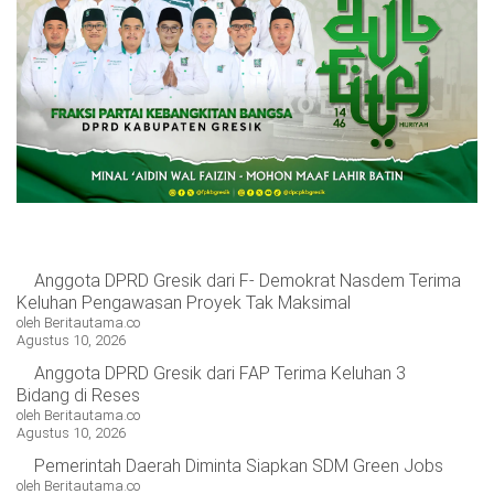
OPINI
HIBURAN
BERITABARU.CO
KABARBARU.CO
SERIKATNEWS.COM
PEWARTANUSANTARA.COM
LANGGAR.CO
JOBNAS.COM
SURAU.CO
REDAKSI
TENTANG
KERJASAMA
PEDOMAN
KAMI
MEDIA
CYBER
Anggota DPRD Gresik dari F- Demokrat Nasdem Terima
Keluhan Pengawasan Proyek Tak Maksimal
oleh Beritautama.co
Agustus 10, 2026
Anggota DPRD Gresik dari FAP Terima Keluhan 3
Bidang di Reses
oleh Beritautama.co
Agustus 10, 2026
Pemerintah Daerah Diminta Siapkan SDM Green Jobs
oleh Beritautama.co