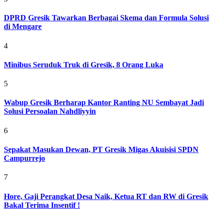
DPRD Gresik Tawarkan Berbagai Skema dan Formula Solusi
di Mengare
4
Minibus Seruduk Truk di Gresik, 8 Orang Luka
5
Wabup Gresik Berharap Kantor Ranting NU Sembayat Jadi
Solusi Persoalan Nahdliyyin
6
Sepakat Masukan Dewan, PT Gresik Migas Akuisisi SPDN
Campurrejo
7
Hore, Gaji Perangkat Desa Naik, Ketua RT dan RW di Gresik
Bakal Terima Insentif !