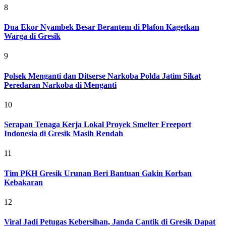
8
Dua Ekor Nyambek Besar Berantem di Plafon Kagetkan
Warga di Gresik
9
Polsek Menganti dan Ditserse Narkoba Polda Jatim Sikat
Peredaran Narkoba di Menganti
10
Serapan Tenaga Kerja Lokal Proyek Smelter Freeport
Indonesia di Gresik Masih Rendah
11
Tim PKH Gresik Urunan Beri Bantuan Gakin Korban
Kebakaran
12
Viral Jadi Petugas Kebersihan, Janda Cantik di Gresik Dapat