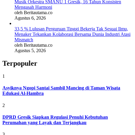
Musik Orkestra SMANU 1 Gresik, 16 Tahun Konsisten
Mengasah Harmoni
oleh Beritautama.co
Agustus 6, 2026
33,5 % Lulusan Perguruan Tinggi Bekerja Tak Sesuai Ilmu,
Menaker Tekankan Kolaborasi Bersama Dunia Industri Atasi
Mismatch
oleh Beritautama.co
Agustus 5, 2026
Terpopuler
1
Asyiknya Ngopi Santai Sambil Mancing di Taman Wisata
Edukasi Al-Hambra
2
DPRD Gresik Siapkan Regulasi Penuhi Kebutuhan
Perumahan yang Layak dan Terjangkau
3