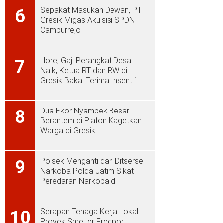
Sepakat Masukan Dewan, PT
6
Gresik Migas Akuisisi SPDN
Campurrejo
Hore, Gaji Perangkat Desa
7
Naik, Ketua RT dan RW di
Gresik Bakal Terima Insentif !
Dua Ekor Nyambek Besar
8
Berantem di Plafon Kagetkan
Warga di Gresik
Polsek Menganti dan Ditserse
9
Narkoba Polda Jatim Sikat
Peredaran Narkoba di
Menganti
Serapan Tenaga Kerja Lokal
10
Proyek Smelter Freeport