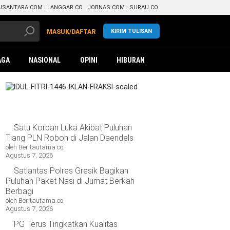
USANTARA.COM
LANGGAR.CO
JOBNAS.COM
SURAU.CO
KIRIM TULISAN
MASUK/DAFTAR
AGA
NASIONAL
OPINI
HIBURAN
Satu Korban Luka Akibat Puluhan
Tiang PLN Roboh di Jalan Daendels
oleh Beritautama.co
Agustus 7, 2026
Satlantas Polres Gresik Bagikan
Puluhan Paket Nasi di Jumat Berkah
Berbagi
oleh Beritautama.co
Agustus 7, 2026
PG Terus Tingkatkan Kualitas