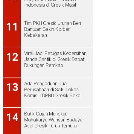
Indonesia di Gresik Masih
Rendah
Tim PKH Gresik Urunan Beri
11
Bantuan Gakin Korban
Kebakaran
Viral Jadi Petugas Kebersihan,
12
Janda Cantik di Gresik Dapat
Dukungan Pemkab
Ada Pengaduan Dua
13
Perusahaan di Satu Lokasi,
Komisi I DPRD Gresik Bakal
Sidak ke PT Aplus Pacific
Batik Gajah Mungkur,
14
Mahakarya Warisan Budaya
Asal Gresik Turun Temurun