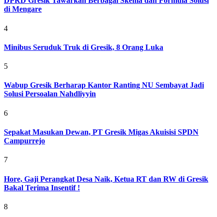
DPRD Gresik Tawarkan Berbagai Skema dan Formula Solusi
di Mengare
4
Minibus Seruduk Truk di Gresik, 8 Orang Luka
5
Wabup Gresik Berharap Kantor Ranting NU Sembayat Jadi
Solusi Persoalan Nahdliyyin
6
Sepakat Masukan Dewan, PT Gresik Migas Akuisisi SPDN
Campurrejo
7
Hore, Gaji Perangkat Desa Naik, Ketua RT dan RW di Gresik
Bakal Terima Insentif !
8