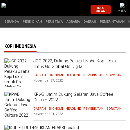
INFO
IKLAN
MENU
BERANDA
PENDIDIKAN
PERISTIWA
AGRARIA
DAERAH
PEMERINTAHAN
MASUK
KOPI INDONESIA
JCC 2022, Dukung Pelaku Usaha Kopi Lokal
BERANDA
PENDIDIKAN
untuk Go Global Go Digital
DAERAH
EKONOMI
HEADLINE
PEMERINTAH
SOROTAN
PERISTIWA
HUKUM
November 27, 2022
AGRARIA
EKONOMI
KPwBI Jatim Dukung Gelaran Java Coffee
Culture 2022
DAERAH
OLAHRAGA
DAERAH
EKONOMI
HEADLINE
PEMERINTAH
SOROTAN
November 24, 2022
PEMERINTAHAN
PENDIDIKAN