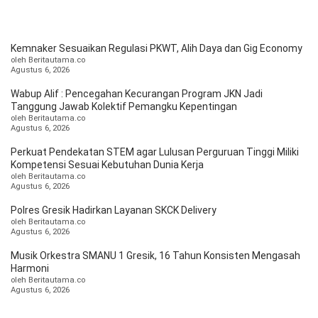
OPINI
HIBURAN
Kemnaker Sesuaikan Regulasi PKWT, Alih Daya dan Gig Economy
BERITABARU.CO
KABARBARU.CO
SERIKATNEWS.COM
PEWARTANUSANTARA.COM
LANGGAR.CO
JOBNAS.COM
SURAU.CO
oleh Beritautama.co
Agustus 6, 2026
Wabup Alif : Pencegahan Kecurangan Program JKN Jadi
Tanggung Jawab Kolektif Pemangku Kepentingan
REDAKSI
TENTANG
KERJASAMA
PEDOMAN
oleh Beritautama.co
KAMI
MEDIA
Agustus 6, 2026
CYBER
Perkuat Pendekatan STEM agar Lulusan Perguruan Tinggi Miliki
Kompetensi Sesuai Kebutuhan Dunia Kerja
oleh Beritautama.co
Agustus 6, 2026
Polres Gresik Hadirkan Layanan SKCK Delivery
oleh Beritautama.co
Agustus 6, 2026
Musik Orkestra SMANU 1 Gresik, 16 Tahun Konsisten Mengasah
Harmoni
oleh Beritautama.co
Agustus 6, 2026