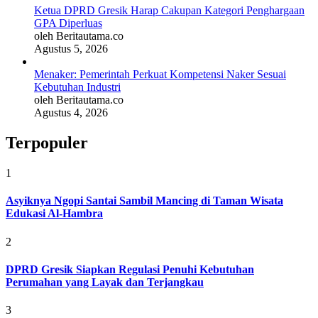
Ketua DPRD Gresik Harap Cakupan Kategori Penghargaan
GPA Diperluas
oleh Beritautama.co
Agustus 5, 2026
Menaker: Pemerintah Perkuat Kompetensi Naker Sesuai
Kebutuhan Industri
oleh Beritautama.co
Agustus 4, 2026
Terpopuler
1
Asyiknya Ngopi Santai Sambil Mancing di Taman Wisata
Edukasi Al-Hambra
2
DPRD Gresik Siapkan Regulasi Penuhi Kebutuhan
Perumahan yang Layak dan Terjangkau
3