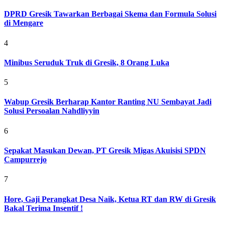
DPRD Gresik Tawarkan Berbagai Skema dan Formula Solusi
di Mengare
4
Minibus Seruduk Truk di Gresik, 8 Orang Luka
5
Wabup Gresik Berharap Kantor Ranting NU Sembayat Jadi
Solusi Persoalan Nahdliyyin
6
Sepakat Masukan Dewan, PT Gresik Migas Akuisisi SPDN
Campurrejo
7
Hore, Gaji Perangkat Desa Naik, Ketua RT dan RW di Gresik
Bakal Terima Insentif !