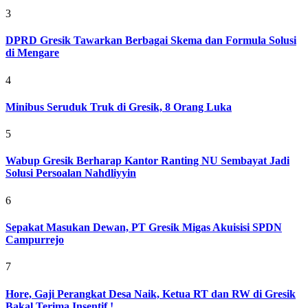
3
DPRD Gresik Tawarkan Berbagai Skema dan Formula Solusi
di Mengare
4
Minibus Seruduk Truk di Gresik, 8 Orang Luka
5
Wabup Gresik Berharap Kantor Ranting NU Sembayat Jadi
Solusi Persoalan Nahdliyyin
6
Sepakat Masukan Dewan, PT Gresik Migas Akuisisi SPDN
Campurrejo
7
Hore, Gaji Perangkat Desa Naik, Ketua RT dan RW di Gresik
Bakal Terima Insentif !