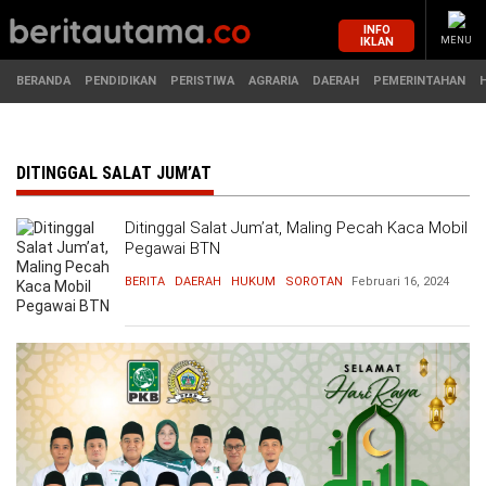
INFO
IKLAN
MENU
BERANDA
PENDIDIKAN
PERISTIWA
AGRARIA
DAERAH
PEMERINTAHAN
MASUK
DITINGGAL SALAT JUM’AT
Ditinggal Salat Jum’at, Maling Pecah Kaca Mobil
BERANDA
PENDIDIKAN
Pegawai BTN
BERITA
DAERAH
HUKUM
SOROTAN
Februari 16, 2024
PERISTIWA
HUKUM
AGRARIA
EKONOMI
DAERAH
OLAHRAGA
PEMERINTAHAN
PENDIDIKAN