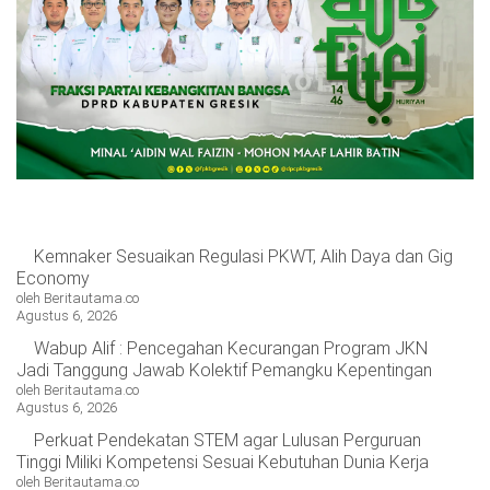
OPINI
HIBURAN
BERITABARU.CO
KABARBARU.CO
SERIKATNEWS.COM
PEWARTANUSANTARA.COM
LANGGAR.CO
JOBNAS.COM
SURAU.CO
REDAKSI
TENTANG
KERJASAMA
PEDOMAN
KAMI
MEDIA
CYBER
Kemnaker Sesuaikan Regulasi PKWT, Alih Daya dan Gig
Economy
oleh Beritautama.co
Agustus 6, 2026
Wabup Alif : Pencegahan Kecurangan Program JKN
Jadi Tanggung Jawab Kolektif Pemangku Kepentingan
oleh Beritautama.co
Agustus 6, 2026
Perkuat Pendekatan STEM agar Lulusan Perguruan
Tinggi Miliki Kompetensi Sesuai Kebutuhan Dunia Kerja
oleh Beritautama.co