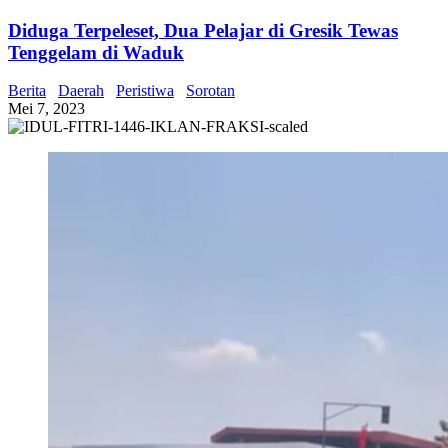
Diduga Terpeleset, Dua Pelajar di Gresik Tewas
Tenggelam di Waduk
Berita
Daerah
Peristiwa
Sorotan
Mei 7, 2023