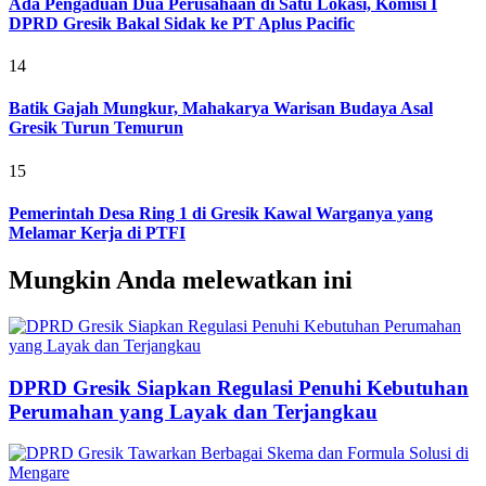
Ada Pengaduan Dua Perusahaan di Satu Lokasi, Komisi I
DPRD Gresik Bakal Sidak ke PT Aplus Pacific
14
Batik Gajah Mungkur, Mahakarya Warisan Budaya Asal
Gresik Turun Temurun
15
Pemerintah Desa Ring 1 di Gresik Kawal Warganya yang
Melamar Kerja di PTFI
Mungkin Anda melewatkan ini
DPRD Gresik Siapkan Regulasi Penuhi Kebutuhan
Perumahan yang Layak dan Terjangkau