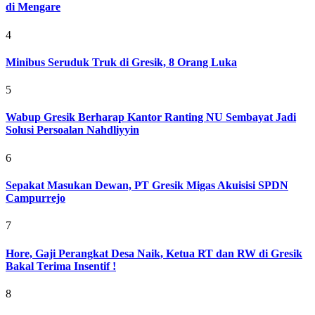
di Mengare
4
Minibus Seruduk Truk di Gresik, 8 Orang Luka
5
Wabup Gresik Berharap Kantor Ranting NU Sembayat Jadi
Solusi Persoalan Nahdliyyin
6
Sepakat Masukan Dewan, PT Gresik Migas Akuisisi SPDN
Campurrejo
7
Hore, Gaji Perangkat Desa Naik, Ketua RT dan RW di Gresik
Bakal Terima Insentif !
8