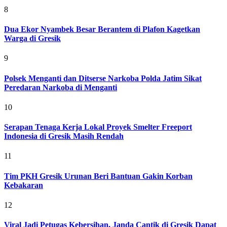
8
Dua Ekor Nyambek Besar Berantem di Plafon Kagetkan
Warga di Gresik
9
Polsek Menganti dan Ditserse Narkoba Polda Jatim Sikat
Peredaran Narkoba di Menganti
10
Serapan Tenaga Kerja Lokal Proyek Smelter Freeport
Indonesia di Gresik Masih Rendah
11
Tim PKH Gresik Urunan Beri Bantuan Gakin Korban
Kebakaran
12
Viral Jadi Petugas Kebersihan, Janda Cantik di Gresik Dapat