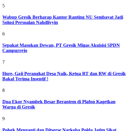
5
Wabup Gresik Berharap Kantor Ranting NU Sembayat Jadi
Solusi Persoalan Nahdliyyin
6
Sepakat Masukan Dewan, PT Gresik Migas Akuisisi SPDN
Campurrejo
7
Hore, Gaji Perangkat Desa Naik, Ketua RT dan RW di Gresik
Bakal Terima Insentif !
8
Dua Ekor Nyambek Besar Berantem di Plafon Kagetkan
Warga di Gresik
9
Polsek Menganti dan Ditserse Narkoba Polda Jatim Sikat