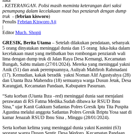
Tetapkan
. KETERANGAN. Polisi masih meminta keterangan dari saksi
Tersangka
penumpang dalam kecelakaan maut bus penziarah dengan dump
Kecelakaan
truk
- (
febrian kisworo
)
Maut
Penulis
Febrian Kisworo Aji
Bus
|
Penziarah
Editor
Much. Shopii
Vs
GRESIK, Berita Utama
– Setelah dilakukan pendataan, sebanyak
Dmp
5 orang dinyatakan meninggal dunia dan 15 orang luka-luka dalam
Truk
kecelakaan maut yang melibatkan bus rombongan penziarah wali
Sebabkan
lima dengan dump truk di Jalan Raya Desa Kemangi, Kecamatan
5
Bungah, Sabtu malam (27/01/2024). Mereka yang meninggal yakni
Orang
Anik (51) dan anak perempuannya, Auliyah Mahfiroh Rahmadani
Tewas
(17). Kemudian, kakak beradik yakni Noman Alif Agustyahya (28)
dan
dan Utanta Ihza Mahendra (18) semuanya warga Dusun Jetak, Desa
15
Karangjati, Kecamatan Pandaan, Kabupaten Pasuruan.
Luka-
luka
“Satu korban (Utanta Ihza –red) meninggal dunia saat menjalani
perawatan di RS Fatma Medika.Sudah dibawa ke RSUD Ibnu
Sina,” ujar Kanit Gakkum Satlantas Polres Gresik Iptu Tita Puspita
Agustina melalui anggota Satlantas Polres Gresik Briptu Yosa saat di
kamar Jenazah RSUD Ibnu Sina , Minggu (28/01/2024).
Serta korban kelima yang meninggal dunia yakni Kasmini (63)
seorang warga Dusun Sentir, Desa Wedoro, Kecamatan Pandaan