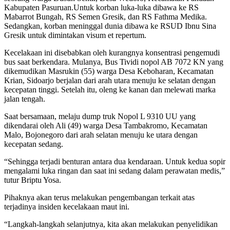
Kabupaten Pasuruan.Untuk korban luka-luka dibawa ke RS
Mabarrot Bungah, RS Semen Gresik, dan RS Fathma Medika.
Sedangkan, korban meninggal dunia dibawa ke RSUD Ibnu Sina
Gresik untuk dimintakan visum et repertum.
Kecelakaan ini disebabkan oleh kurangnya konsentrasi pengemudi
bus saat berkendara. Mulanya, Bus Tividi nopol AB 7072 KN yang
dikemudikan Masrukin (55) warga Desa Keboharan, Kecamatan
Krian, Sidoarjo berjalan dari arah utara menuju ke selatan dengan
kecepatan tinggi. Setelah itu, oleng ke kanan dan melewati marka
jalan tengah.
Saat bersamaan, melaju dump truk Nopol L 9310 UU yang
dikendarai oleh Ali (49) warga Desa Tambakromo, Kecamatan
Malo, Bojonegoro dari arah selatan menuju ke utara dengan
kecepatan sedang.
“Sehingga terjadi benturan antara dua kendaraan. Untuk kedua sopir
mengalami luka ringan dan saat ini sedang dalam perawatan medis,”
tutur Briptu Yosa.
Pihaknya akan terus melakukan pengembangan terkait atas
terjadinya insiden kecelakaan maut ini.
“Langkah-langkah selanjutnya, kita akan melakukan penyelidikan