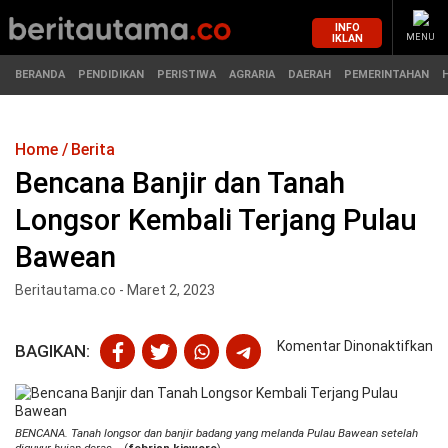
INFO
IKLAN
MENU
BERANDA
PENDIDIKAN
PERISTIWA
AGRARIA
DAERAH
PEMERINTAHAN
Home
Berita
MASUK
Bencana Banjir dan Tanah
Longsor Kembali Terjang Pulau
BERANDA
PENDIDIKAN
Bawean
PERISTIWA
HUKUM
Beritautama.co - Maret 2, 2023
AGRARIA
EKONOMI
pa
Komentar Dinonaktifkan
BAGIKAN:
B
DAERAH
OLAHRAGA
Ba
da
PEMERINTAHAN
PENDIDIKAN
T
BENCANA. Tanah longsor dan banjir badang yang melanda Pulau Bawean setelah
Lo