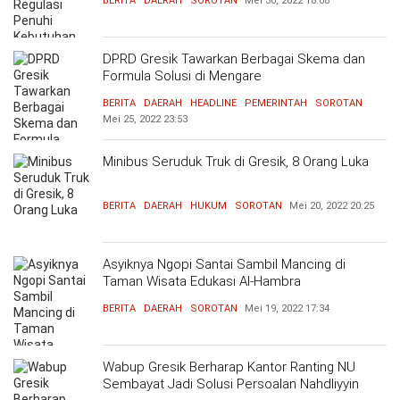
BERITA
DAERAH
SOROTAN
Mei 30, 2022
18:08
DPRD Gresik Tawarkan Berbagai Skema dan
Formula Solusi di Mengare
BERITA
DAERAH
HEADLINE
PEMERINTAH
SOROTAN
Mei 25, 2022
23:53
Minibus Seruduk Truk di Gresik, 8 Orang Luka
BERITA
DAERAH
HUKUM
SOROTAN
Mei 20, 2022
20:25
Asyiknya Ngopi Santai Sambil Mancing di
Taman Wisata Edukasi Al-Hambra
BERITA
DAERAH
SOROTAN
Mei 19, 2022
17:34
Wabup Gresik Berharap Kantor Ranting NU
Sembayat Jadi Solusi Persoalan Nahdliyyin