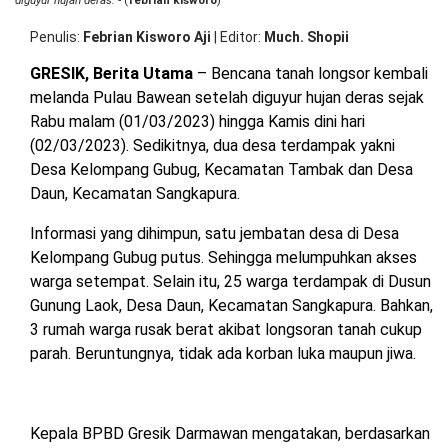
diguyur hujan deras.
- (
febrian kisworo
)
Ke
OPINI
HIBURAN
Te
Penulis
Febrian Kisworo Aji
|
Editor
Much. Shopii
Pu
B
GRESIK, Berita Utama
– Bencana tanah longsor kembali
BERITABARU.CO
KABARBARU.CO
SERIKATNEWS.COM
PEWARTANUSANTARA.COM
LANGGAR.CO
JOBNAS.COM
SURAU.CO
melanda Pulau Bawean setelah diguyur hujan deras sejak
Rabu malam (01/03/2023) hingga Kamis dini hari
(02/03/2023). Sedikitnya, dua desa terdampak yakni
REDAKSI
TENTANG
KERJASAMA
PEDOMAN
Desa Kelompang Gubug, Kecamatan Tambak dan Desa
KAMI
MEDIA
CYBER
Daun, Kecamatan Sangkapura.
Informasi yang dihimpun, satu jembatan desa di Desa
Kelompang Gubug putus. Sehingga melumpuhkan akses
warga setempat. Selain itu, 25 warga terdampak di Dusun
Gunung Laok, Desa Daun, Kecamatan Sangkapura. Bahkan,
3 rumah warga rusak berat akibat longsoran tanah cukup
parah. Beruntungnya, tidak ada korban luka maupun jiwa.
Kepala BPBD Gresik Darmawan mengatakan, berdasarkan