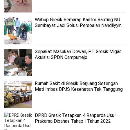
Wabup Gresik Berharap Kantor Ranting NU
Sembayat Jadi Solusi Persoalan Nahdliyyin
Sepakat Masukan Dewan, PT Gresik Migas
Akuisisi SPDN Campurrejo
Rumah Sakit di Gresik Berjuang Setengah
Mati Imbas BPJS Kesehatan Tak Tanggung
144 Penyakit
DPRD Gresik Tetapkan 4 Ranperda Usul
Prakarsa Dibahas Tahap I Tahun 2022