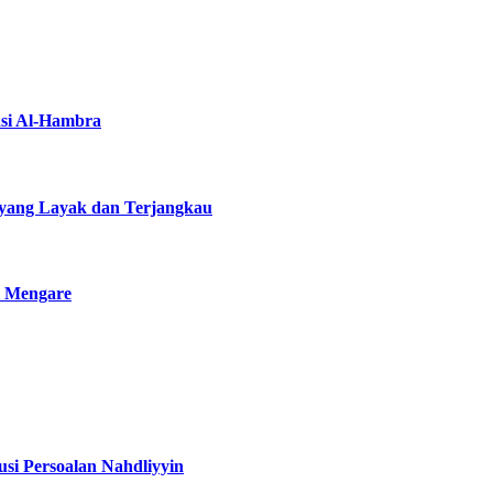
asi Al-Hambra
yang Layak dan Terjangkau
i Mengare
si Persoalan Nahdliyyin