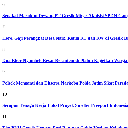
6
Sepakat Masukan Dewan, PT Gresik Migas Akuisisi SPDN Cam
7
Hore, Gaji Perangkat Desa Naik, Ketua RT dan RW di Gresik Bak
8
Dua Ekor Nyambek Besar Berantem di Plafon Kagetkan Warga 
9
Polsek Menganti dan Ditserse Narkoba Polda Jatim Sikat Pere
10
Serapan Tenaga Kerja Lokal Proyek Smelter Freeport Indonesi
11
Tim PKH Gresik Urunan Beri Bantuan Gakin Korban Kebakar