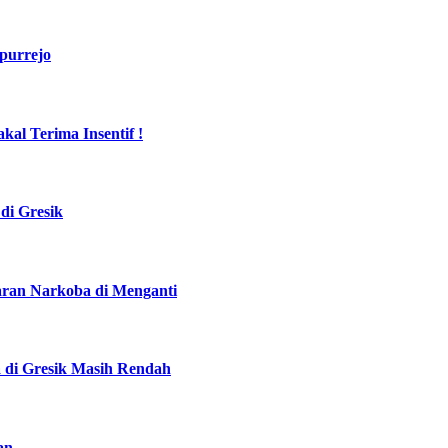
purrejo
al Terima Insentif !
di Gresik
daran Narkoba di Menganti
a di Gresik Masih Rendah
an