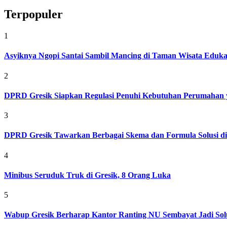
Terpopuler
1
Asyiknya Ngopi Santai Sambil Mancing di Taman Wisata Eduk
2
DPRD Gresik Siapkan Regulasi Penuhi Kebutuhan Perumahan 
3
DPRD Gresik Tawarkan Berbagai Skema dan Formula Solusi d
4
Minibus Seruduk Truk di Gresik, 8 Orang Luka
5
Wabup Gresik Berharap Kantor Ranting NU Sembayat Jadi Solu